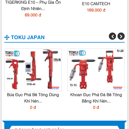
TIGERKING E10 – Phụ Gia Ổn
E10 CAMTECH
Định Nhiên...
169.000 đ
69.000 đ
TOKU JAPAN
Búa Đục Phá Bê Tông Dùng
Khoan Đục Phá Đá Bê Tông
Khí Nén...
Bằng Khí Nén...
0 đ
0 đ