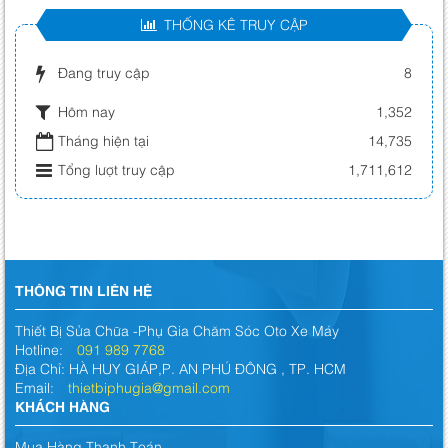
THỐNG KÊ TRUY CẬP
Đang truy cập
8
Hôm nay
1,352
Tháng hiện tại
14,735
Tổng lượt truy cập
1,711,612
THÔNG TIN LIÊN HỆ
Thiết Bị Sửa Chữa -Phụ Gia Chăm Sóc Oto Xe Máy
Hotline:
091 989 7768
Địa Chỉ: HÀ HUY GIÁP,P. AN PHÚ ĐÔNG , TP. HCM
Email:
thietbiphugia@gmail.com
KHÁCH HÀNG
Mua Hàng Thanh Toán