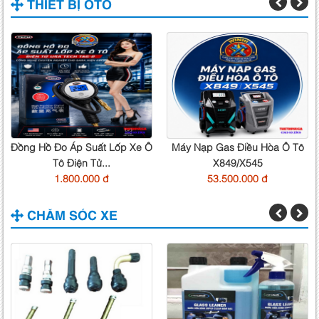
THIẾT BỊ OTO
Đồng Hồ Đo Áp Suất Lốp Xe Ô
Máy Nạp Gas Điều Hòa Ô Tô
Tô Điện Tử...
X849/X545
1.800.000 đ
53.500.000 đ
CHĂM SÓC XE