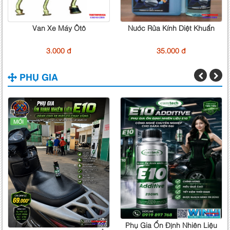
Van Xe Máy Ôtô
Nước Rửa Kính Diệt Khuẩn
3.000 đ
35.000 đ
PHỤ GIA
MỚI
Phụ Gia Ổn Định Nhiên Liệu