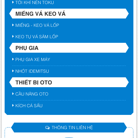
TỜI KHÍ NÉN TOKU
MIẾNG VÁ KEO VÁ
MIẾNG - KEO VÁ LỐP
KEO TỰ VÁ SĂM LỐP
PHỤ GIA
PHỤ GIA XE MÁY
NHỚT IDEMITSU
THIẾT BỊ OTO
CẦU NÂNG OTO
KÍCH CÁ SẤU
THÔNG TIN LIÊN HỆ