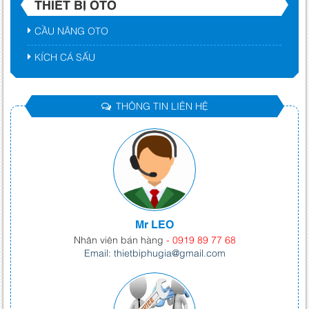
THIẾT BỊ OTO
CẦU NÂNG OTO
KÍCH CÁ SẤU
THÔNG TIN LIÊN HỆ
Mr LEO
Nhân viên bán hàng
- 0919 89 77 68
Email: thietbiphugia@gmail.com