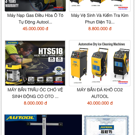
Máy Nạp Gas Điều Hòa Ô Tô
Máy Vệ Sinh Và Kiểm Tra Kim
Tự Động Autool...
Phun Điện Tử...
45.000.000 đ
8.800.000 đ
MÁY BẮN TRẤU ÓC CHÓ VỆ
MÁY BẮN ĐÁ KHÔ CO2
SINH ĐỘNG CƠ OTO ...
AUTOOL
8.000.000 đ
40.000.000 đ