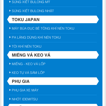
SÚNG XIẾT BULONG MỸ
SÚNG XIẾT BULONG NHẬT
TOKU JAPAN
MÁY BÚA ĐỤC BÊ TÔNG KHÍ NÉN TOKU
PA LĂNG DÙNG KHÍ NÉN TOKU
TỜI KHÍ NÉN TOKU
MIẾNG VÁ KEO VÁ
MIẾNG - KEO VÁ LỐP
KEO TỰ VÁ SĂM LỐP
PHỤ GIA
PHỤ GIA XE MÁY
NHỚT IDEMITSU