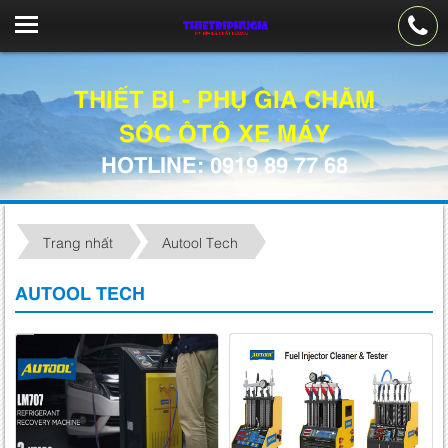
THIẾT BỊ - PHỤ GIA CHĂM
SÓC ÔTÔ XE MÁY
HOTLINE: 0919 89 77 68
Trang nhất
Autool Tech
AUTOOL TECH