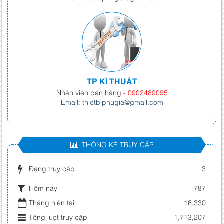
TP KĨ THUẬT
Nhân viên bán hàng
- 0902489095
Email: thietbiphugia@gmail.com
THỐNG KÊ TRUY CẬP
Đang truy cập
3
Hôm nay
787
Tháng hiện tại
16,330
Tổng lượt truy cập
1,713,207