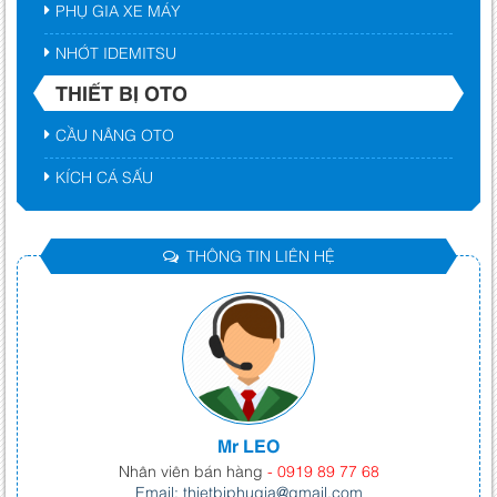
PHỤ GIA XE MÁY
NHỚT IDEMITSU
THIẾT BỊ OTO
CẦU NÂNG OTO
KÍCH CÁ SẤU
THÔNG TIN LIÊN HỆ
Mr LEO
Nhân viên bán hàng
- 0919 89 77 68
Email: thietbiphugia@gmail.com