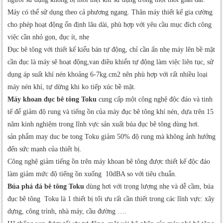
Máy có thể sử dụng theo cả phương ngang. Thân máy thiết kế gia cường
cho phép hoạt động ổn định lâu dài, phù hợp với yêu cầu mục đích công
việc cần nhỏ gọn, đục ít, nhẹ
Đục bê tông với thiết kế kiểu bán tự động, chỉ cần ấn nhẹ máy lên bề mặt
cần đục là máy sẽ hoạt động,van điều khiển tự động làm việc liên tục, sử
dụng áp suất khí nén khoảng 6-7kg.cm2 nên phù hợp với rất nhiều loại
máy nén khí, tự dừng khi ko tiếp xúc bề mặt.
Máy khoan đục bê tông Toku
cung cấp một công nghệ độc đáo và tinh
tế để giảm độ rung và tiếng ồn của máy đục bê tông khí nén, dựa trên 15
năm kinh nghiệm trong lĩnh vực sản xuất búa đục bê tông dùng hơi.
sản phẩm may duc be tong Toku giảm 50% độ rung mà không ảnh hưởng
đến sức mạnh của thiết bị.
Công nghệ giảm tiếng ồn trên máy khoan bê tông được thiết kế độc đáo
làm giảm mức độ tiếng ồn xuống 10dBA so với tiêu chuẩn.
Búa phá đá bê tông Toku
dùng hơi với trọng lượng nhẹ và dễ cầm, búa
đục bê tông Toku là 1 thiết bị tối ưu rất cần thiết trong các lĩnh vực: xây
dựng, công trình, nhà máy, cầu đường ….