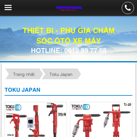
THIẾT BỊ - PHỤ GIA CHĂM
SÓC ÔTÔ XE MÁY
HOTLINE: 0919 89 77 68
Trang nhất
Toku Japan
TOKU JAPAN