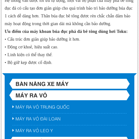
Hệ thống van được tối ưu tự động, một vài bộ phận của máy phá bê tông
đục đá có cấu tạo đơn giản giúp cho quá trình bảo trì bảo dưỡng búa đục
1 cách dễ dàng hơn. Thân búa đục bê tông được rèn chắc chắn đảm bảo
máy hoạt động trong thời gian dài mà không cần bảo dưỡng.
Ưu điểm của máy khoan búa đục phá đá bê tông dùng hơi Toku:
• Cấu trúc đơn giản giúp bảo dưỡng ít hơn.
• Động cơ khoẻ, hiệu suất cao.
• Linh kiện có thể thay thế.
• Bộ giữ kẹp được cố định.
BÀN NÂNG XE MÁY
MÁY RA VỎ
MÁY RA VỎ TRUNG QUỐC
MÁY RA VỎ ĐÀI LOAN
MÁY RA VỎ LEO Y