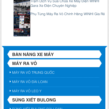
Trạm Dịch Vụ Sửa Chữa Xe Máy Điện WINHI
Gara Xe Điện Chuyên Nghiệp
Phụ Tùng Máy Ra Vỏ Chính Hãng WINHI Gía Rẻ
BÀN NÂNG XE MÁY
MÁY RA VỎ
MÁY RA VỎ TRUNG QUỐC
MÁY RA VỎ ĐÀI LOAN
MÁY RA VỎ LEO Y
SÚNG XIẾT BULONG
SÚNG XIẾT BULONG ĐÀI LOAN