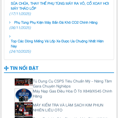
SỬA CHỮA, THAY THẾ PHỤ TÙNG MÁY RA VỎ, CỔ XOAY HƠI
MÁY THÁO LỐP
(17/11/2025)
Phụ Tùng Phụ Kiện Máy Bắn Đá Khô CO2 Chính Hãng
(06/11/2025)
Top Các Dòng Miếng Vá Lốp Xe Được Ưa Chuộng Nhất Hiện
Nay
(24/10/2025)
TIN NỔI BẬT
Tủ Dụng Cụ CSPS Tiêu Chuẩn Mỹ – Nâng Tầm
Gara Chuyên Nghiệps
Máy Nạp Gas Điều Hòa Ô Tô X849/X545 Chính
Hãng
MÁY KIỂM TRA VÀ LÀM SẠCH KIM PHUN
NHIÊN LIÊU OTO