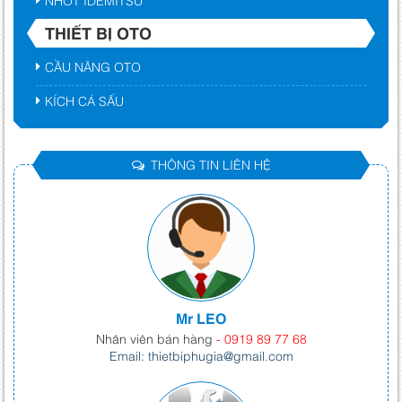
THIẾT BỊ OTO
CẦU NÂNG OTO
KÍCH CÁ SẤU
THÔNG TIN LIÊN HỆ
Mr LEO
Nhân viên bán hàng
- 0919 89 77 68
Email: thietbiphugia@gmail.com