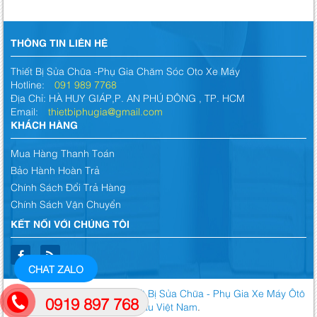
THÔNG TIN LIÊN HỆ
Thiết Bị Sửa Chữa -Phụ Gia Chăm Sóc Oto Xe Máy
Hotline:
091 989 7768
Địa Chỉ: HÀ HUY GIÁP,P. AN PHÚ ĐÔNG , TP. HCM
Email:
thietbiphugia@gmail.com
KHÁCH HÀNG
Mua Hàng Thanh Toán
Bảo Hành Hoàn Trả
Chính Sách Đổi Trả Hàng
Chính Sách Vận Chuyển
KẾT NỐI VỚI CHÚNG TÔI
CHAT ZALO
© Bản quyền thuộc về
Thiết Bị Sửa Chữa - Phụ Gia Xe Máy Ôtô
0919 897 768
Hàng Đầu Việt Nam
.