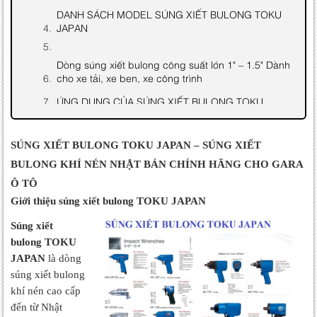
DANH SÁCH MODEL SÚNG XIẾT BULONG TOKU
JAPAN
Dòng súng xiết bulong công suất lớn 1" – 1.5" Dành
cho xe tải, xe ben, xe công trình
ỨNG DỤNG CỦA SÚNG XIẾT BULONG TOKU
TẠI SAO GARA NÊN CHỌN SÚNG XIẾT
BULONG TOKU
SÚNG XIẾT BULONG TOKU JAPAN – SÚNG XIẾT
LIÊN HỆ TƯ VẤN MUA HÀNG
BULONG KHÍ NÉN NHẬT BẢN CHÍNH HÃNG CHO GARA
Ô TÔ
Giới thiệu súng xiết bulong TOKU JAPAN
Súng xiết
bulong TOKU
JAPAN
là dòng
súng xiết bulong
khí nén cao cấp
đến từ Nhật