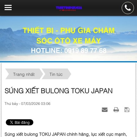
THIẾT BỊ - PHỤ GIA CHĂM
SÓC ÔTÔ XE MÁY
HOTLINE: 0919 89 77 68
Trang nhất
Tin tức
SÚNG XIẾT BULONG TOKU JAPAN
Thứ bảy - 07/03/2026 03:06
Súng xiết bulong TOKU JAPAN chính hãng, lực xiết cực mạnh,