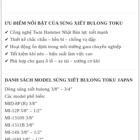
ƯU ĐIỂM NỔI BẬT CỦA SÚNG XIẾT BULONG TOKU
✔
Công nghệ Twin Hammer Nhật Bản lực xiết mạnh
✔
Thiết kế chắc chắn – bền bỉ – chống va đập
✔
Hoạt động ổn định trong môi trường gara chuyên nghiệp
✔
Tiết kiệm khí nén – hiệu suất làm việc cao
✔
Phù hợp cho gara ô tô – xe tải – xưởng cơ khí
DANH SÁCH MODEL SÚNG XIẾT BULONG TOKU JAPAN
Dòng súng xiết bulong 3/8" – 3/4"
Các model phổ biến:
MID-8P (R) 3/8"
MI-12P 3/8" – 1/2"
MI-1310S 3/8"
MI-1311B 3/8"
MI-14S 3/8" – 1/2"
MI-16M 3/8" – 1/2"