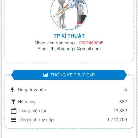
TP KĨ THUẬT
Nhân viên bán hàng
- 0902489095
Email: thietbiphugia@gmail.com
THỐNG KÊ TRUY CẬP
Đang truy cập
5
Hôm nay
882
Tháng hiện tại
13,832
Tổng lượt truy cập
1,710,709