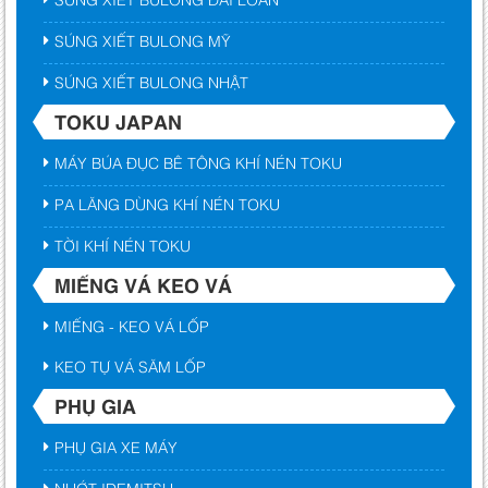
SÚNG XIẾT BULONG MỸ
SÚNG XIẾT BULONG NHẬT
TOKU JAPAN
MÁY BÚA ĐỤC BÊ TÔNG KHÍ NÉN TOKU
PA LĂNG DÙNG KHÍ NÉN TOKU
TỜI KHÍ NÉN TOKU
MIẾNG VÁ KEO VÁ
MIẾNG - KEO VÁ LỐP
KEO TỰ VÁ SĂM LỐP
PHỤ GIA
PHỤ GIA XE MÁY
NHỚT IDEMITSU