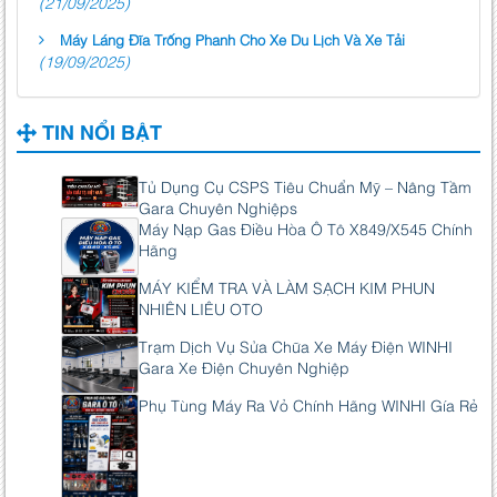
(21/09/2025)
Máy Láng Đĩa Trống Phanh Cho Xe Du Lịch Và Xe Tải
(19/09/2025)
TIN NỔI BẬT
Tủ Dụng Cụ CSPS Tiêu Chuẩn Mỹ – Nâng Tầm
Gara Chuyên Nghiệps
Máy Nạp Gas Điều Hòa Ô Tô X849/X545 Chính
Hãng
MÁY KIỂM TRA VÀ LÀM SẠCH KIM PHUN
NHIÊN LIÊU OTO
Trạm Dịch Vụ Sửa Chữa Xe Máy Điện WINHI
Gara Xe Điện Chuyên Nghiệp
Phụ Tùng Máy Ra Vỏ Chính Hãng WINHI Gía Rẻ