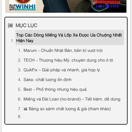
MỤC LỤC
Top Các Dòng Miếng Vá Lốp Xe Được Ưa Chuộng Nhất
Hiện Nay
Maruni – Chuẩn Nhật Bản, bền bỉ vượt trội
TECH – Thương hiệu Mỹ, chuyên dụng cho ô tô
QuikFix – Giải pháp vá nhanh, giá hợp lý
Saka –chất lượng ổn định
Best – Phổ thông nhưng hiệu quả
Miếng vá Đài Loan (no-brand) – Tiết kiệm, dễ dùng
📊 Bảng so sánh chất lượng & giá (tham khảo)
Hướng dẫn sử dụng chung (vá nguội)