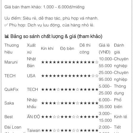
Giá bán tham khảo: 1.000 – 6.000đ/miếng
Ưu điểm: Siêu rẻ, dễ thao tác, phù hợp vá nhanh.
✅ Phù hợp: Dịch vụ lưu động, cửa hàng nhỏ lẻ.
📊 Bảng so sánh chất lượng & giá (tham khảo)
Thương
Xuất
Dễ thi
Giá lẻ
Đánh
Kín khí
Độ bền
hiệu
xứ
công
(VNĐ)
giá
Nhật
10.000–
Chuyên
Maruni
★★★★★
★★★★★
★★★★☆
Bản
55.000
nghiệp
25.000–
Chuyên
TECH
USA
★★★★★
★★★★★
★★★☆☆
95.000
nghiệp
5.000–
Thông
QuikFix
TECH
★★★★☆
★★★★☆
★★★★★
25.000
dụng
Nhập
6.000–
Phổ
Saka
★★★★☆
★★★★☆
★★★★★
khẩu
35.000
biến
3.000–
Best
ẤN ĐỘ
★★★☆☆
★★★☆☆
★★★★★
Kinh tế
15.000
Đài Loan
2.000–
Tiết
Taiwan
★★★☆☆
★★★☆☆
★★★★★