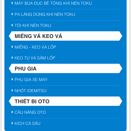
MÁY BÚA ĐỤC BÊ TÔNG KHÍ NÉN TOKU
PA LĂNG DÙNG KHÍ NÉN TOKU
TỜI KHÍ NÉN TOKU
MIẾNG VÁ KEO VÁ
MIẾNG - KEO VÁ LỐP
KEO TỰ VÁ SĂM LỐP
PHỤ GIA
PHỤ GIA XE MÁY
NHỚT IDEMITSU
THIẾT BỊ OTO
CẦU NÂNG OTO
KÍCH CÁ SẤU