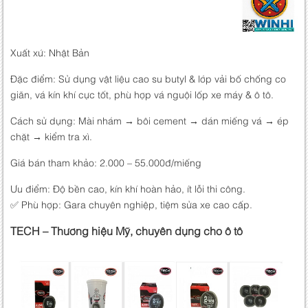
Xuất xứ: Nhật Bản
Đặc điểm: Sử dụng vật liệu cao su butyl & lớp vải bố chống co
giãn, vá kín khí cực tốt, phù hợp vá nguội lốp xe máy & ô tô.
Cách sử dụng: Mài nhám → bôi cement → dán miếng vá → ép
chặt → kiểm tra xì.
Giá bán tham khảo: 2.000 – 55.000đ/miếng
Ưu điểm: Độ bền cao, kín khí hoàn hảo, ít lỗi thi công.
✅ Phù hợp: Gara chuyên nghiệp, tiệm sửa xe cao cấp.
TECH – Thương hiệu Mỹ, chuyên dụng cho ô tô