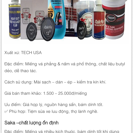
Xuất xứ: TECH USA
Đặc điểm: Miếng vá phẳng & nấm vá phổ thông, chất liệu butyl
dẻo, dễ thao tác.
Cách sử dụng: Mài sạch – dán – ép – kiểm tra kín khí.
Giá bán tham khảo: 1.500 – 25.000đ/miếng
Ưu điểm: Giá hợp lý, nguồn hàng sẵn, bám dính tốt.
✅ Phù hợp: Tiệm sửa xe lưu động, thợ lành nghề.
Saka –chất lượng ổn định
Đặc điểm: Miếng vá nhiều kích thước, bám dính tốt khi dùng