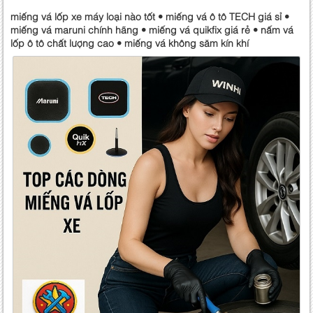
miếng vá lốp xe máy loại nào tốt • miếng vá ô tô TECH giá sỉ •
miếng vá maruni chính hãng • miếng vá quikfix giá rẻ • nấm vá
lốp ô tô chất lượng cao • miếng vá không săm kín khí