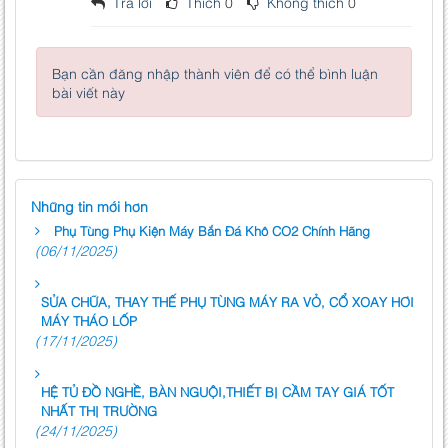
Trả lời
Thích
0
Không thích
0
Bạn cần đăng nhập thành viên để có thể bình luận
bài viết này
Những tin mới hơn
Phụ Tùng Phụ Kiện Máy Bắn Đá Khô CO2 Chính Hãng
(06/11/2025)
SỬA CHỮA, THAY THẾ PHỤ TÙNG MÁY RA VỎ, CỔ XOAY HƠI
MÁY THÁO LỐP
(17/11/2025)
HỆ TỦ ĐỒ NGHỀ, BÀN NGUỘI,THIẾT BỊ CẦM TAY GIÁ TỐT
NHẤT THỊ TRƯỜNG
(24/11/2025)