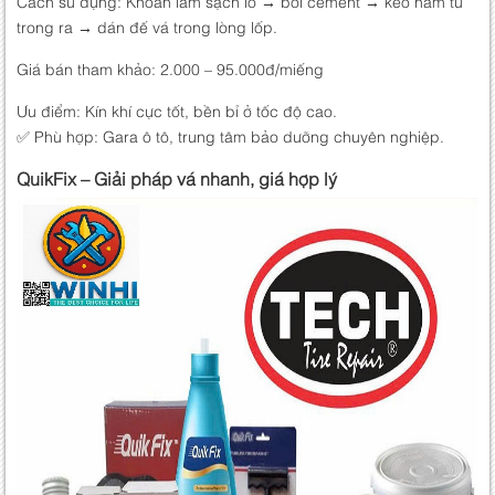
Cách sử dụng: Khoan làm sạch lỗ → bôi cement → kéo nấm từ
trong ra → dán đế vá trong lòng lốp.
Giá bán tham khảo: 2.000 – 95.000đ/miếng
Ưu điểm: Kín khí cực tốt, bền bỉ ở tốc độ cao.
✅ Phù hợp: Gara ô tô, trung tâm bảo dưỡng chuyên nghiệp.
QuikFix – Giải pháp vá nhanh, giá hợp lý