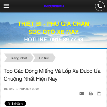
THIẾT BỊ - PHỤ GIA CHĂM
SÓC ÔTÔ XE MÁY
HOTLINE: 0919 89 77 68
Trang nhất
Tin tức
Top Các Dòng Miếng Vá Lốp Xe Được Ưa
Chuộng Nhất Hiện Nay
Thứ sáu - 24/10/2025 00:05