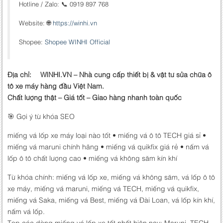
Hotline / Zalo: 📞 0919 897 768
Website: 🌐
https://winhi.vn
Shopee:
Shopee WINHI Official
Địa chỉ: WINHI.VN – Nhà cung cấp thiết bị & vật tư sửa chữa ô
tô xe máy hàng đầu Việt Nam.
Chất lượng thật – Giá tốt – Giao hàng nhanh toàn quốc
🎯 Gợi ý từ khóa SEO
miếng vá lốp xe máy loại nào tốt • miếng vá ô tô TECH giá sỉ •
miếng vá maruni chính hãng • miếng vá quikfix giá rẻ • nấm vá
lốp ô tô chất lượng cao • miếng vá không săm kín khí
Từ khóa chính: miếng vá lốp xe, miếng vá không săm, vá lốp ô tô
xe máy, miếng vá maruni, miếng vá TECH, miếng vá quikfix,
miếng vá Saka, miếng vá Best, miếng vá Đài Loan, vá lốp kín khí,
nấm vá lốp.
Top các dòng miếng vá lốp xe tốt nhất hiện nay: Maruni, TECH,