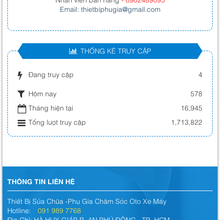
Email: thietbiphugia@gmail.com
THỐNG KÊ TRUY CẬP
Đang truy cập
4
Hôm nay
578
Tháng hiện tại
16,945
Tổng lượt truy cập
1,713,822
THÔNG TIN LIÊN HỆ
Thiết Bị Sửa Chữa -Phụ Gia Chăm Sóc Oto Xe Máy
Hotline:
091 989 7768
Địa Chỉ: HÀ HUY GIÁP,P. AN PHÚ ĐÔNG , TP. HCM