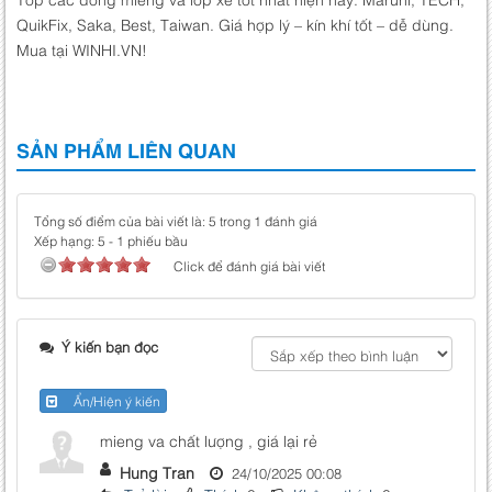
QuikFix, Saka, Best, Taiwan. Giá hợp lý – kín khí tốt – dễ dùng.
Mua tại WINHI.VN!
SẢN PHẨM LIÊN QUAN
Tổng số điểm của bài viết là: 5 trong 1 đánh giá
Xếp hạng:
5
-
1
phiếu bầu
Click để đánh giá bài viết
Ý kiến bạn đọc
Ẩn/Hiện ý kiến
mieng va chất lượng , giá lại rẻ
Hung Tran
24/10/2025 00:08