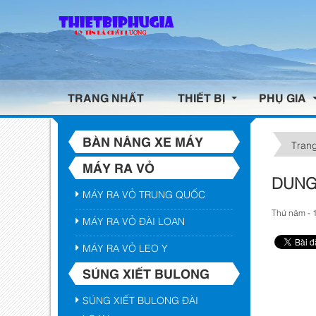
TRANG NHẤT
THIẾT BỊ
PHỤ GIA
BÀN NÂNG XE MÁY
Trang
MÁY RA VỎ
DUNG
MÁY RA VỎ TRUNG QUỐC
Thứ năm - 
MÁY RA VỎ ĐÀI LOAN
MÁY RA VỎ LEO Y
SÚNG XIẾT BULONG
SÚNG XIẾT BULONG ĐÀI