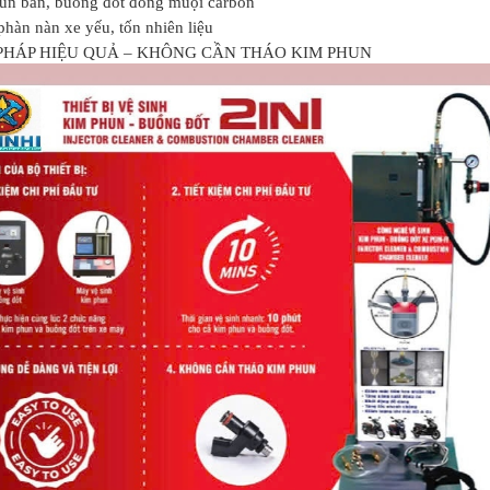
n bẩn, buồng đốt đóng muội carbon
hàn nàn xe yếu, tốn nhiên liệu
 PHÁP HIỆU QUẢ – KHÔNG CẦN THÁO KIM PHUN