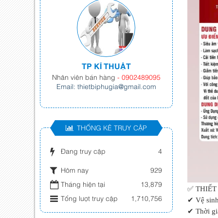
TP KĨ THUẬT
Nhân viên bán hàng
- 0902489095
Email: thietbiphugia@gmail.com
THỐNG KÊ TRUY CẬP
Đang truy cập
4
Hôm nay
929
Tháng hiện tại
13,879
✅ THIẾT
Tổng lượt truy cập
1,710,756
✔
Vệ sinh
✔
Thời gi