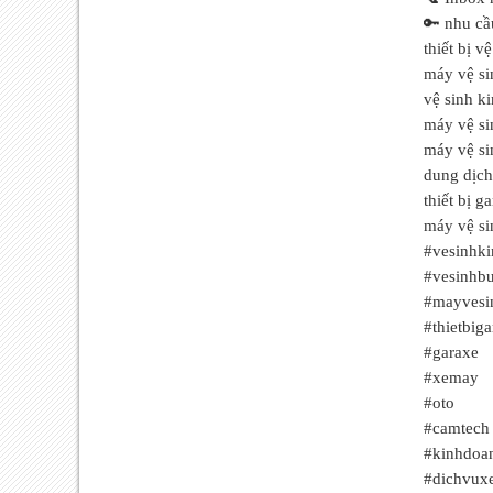
🔑 nhu cầ
thiết bị v
máy vệ si
vệ sinh k
máy vệ si
máy vệ si
dung dịch
thiết bị ga
máy vệ si
#vesinhk
#vesinhb
#mayvesi
#thietbiga
#garaxe
#xemay
#oto
#camtech
#kinhdoa
#dichvux