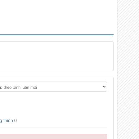
 thích
0