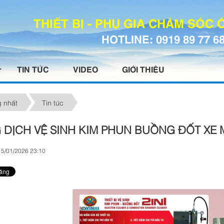
THIẾT BỊ - PHỤ GIA CHĂM SÓC
HOTLINE: 0919 89 77 6
TIN TỨC
VIDEO
GIỚI THIỆU
 nhất
Tin tức
 DỊCH VỆ SINH KIM PHUN BUỒNG ĐỐT X
15/01/2026 23:10