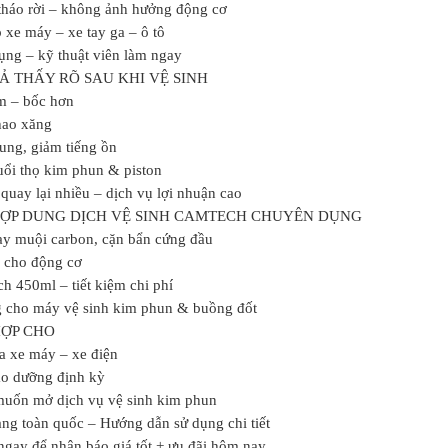
háo rời – không ảnh hưởng động cơ
 xe máy – xe tay ga – ô tô
ụng – kỹ thuật viên làm ngay
Ả THẤY RÕ SAU KHI VỆ SINH
m – bốc hơn
hao xăng
ung, giảm tiếng ồn
uổi thọ kim phun & piston
quay lại nhiều – dịch vụ lợi nhuận cao
HỢP DUNG DỊCH VỆ SINH CAMTECH CHUYÊN DỤNG
y muội carbon, cặn bẩn cứng đầu
 cho động cơ
ch 450ml – tiết kiệm chi phí
 cho máy vệ sinh kim phun & buồng đốt
HỢP CHO
a xe máy – xe điện
o dưỡng định kỳ
uốn mở dịch vụ vệ sinh kim phun
ng toàn quốc – Hướng dẫn sử dụng chi tiết
ngay để nhận báo giá tốt + ưu đãi hôm nay