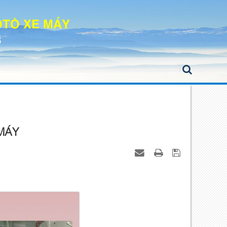
 ÔTÔ XE MÁY
8
E MÁY