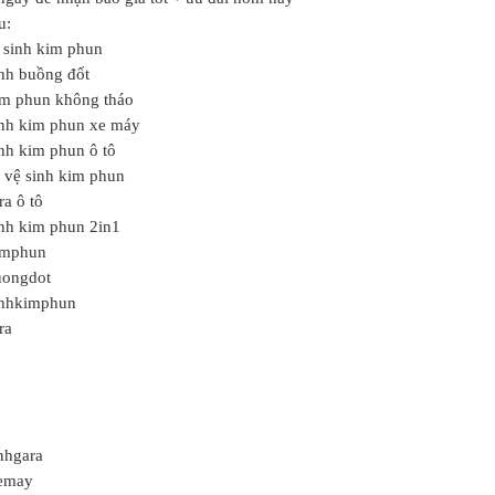
u:
ệ sinh kim phun
nh buồng đốt
im phun không tháo
nh kim phun xe máy
nh kim phun ô tô
 vệ sinh kim phun
ra ô tô
nh kim phun 2in1
imphun
uongdot
nhkimphun
ra
nhgara
emay