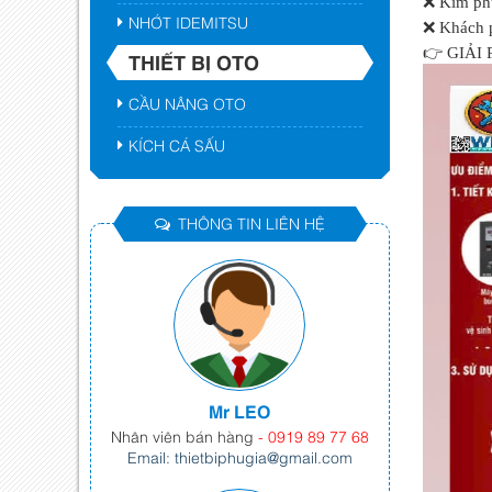
❌ Kim phu
NHỚT IDEMITSU
❌ Khách p
👉 GIẢI
THIẾT BỊ OTO
CẦU NÂNG OTO
KÍCH CÁ SẤU
THÔNG TIN LIÊN HỆ
Mr LEO
Nhân viên bán hàng
- 0919 89 77 68
Email: thietbiphugia@gmail.com