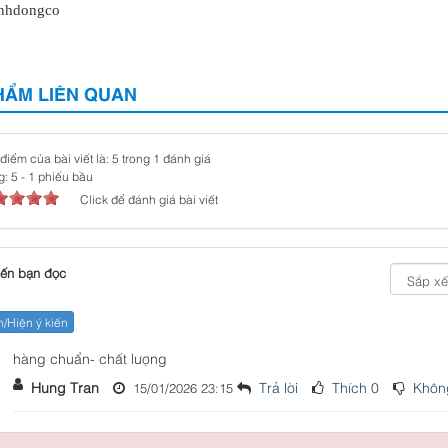
nhdongco
HẨM LIÊN QUAN
điểm của bài viết là: 5 trong 1 đánh giá
g:
5
-
1
phiếu bầu
Click để đánh giá bài viết
ến bạn đọc
Hiện ý kiến
hàng chuẩn- chất lượng
Hung Tran
Trả lời
Thích
0
Không
15/01/2026 23:15