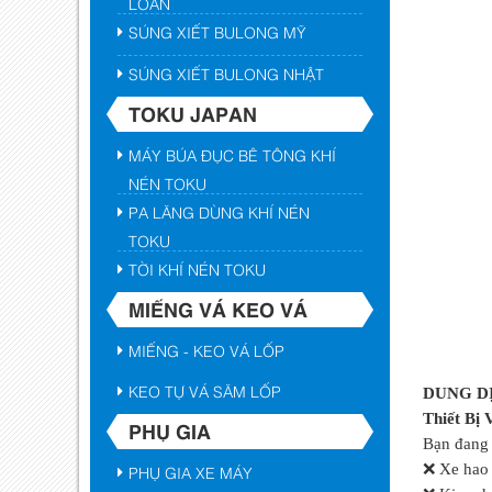
LOAN
SÚNG XIẾT BULONG MỸ
SÚNG XIẾT BULONG NHẬT
TOKU JAPAN
MÁY BÚA ĐỤC BÊ TÔNG KHÍ
NÉN TOKU
PA LĂNG DÙNG KHÍ NÉN
TOKU
TỜI KHÍ NÉN TOKU
MIẾNG VÁ KEO VÁ
MIẾNG - KEO VÁ LỐP
KEO TỰ VÁ SĂM LỐP
DUNG D
Thiết Bị
PHỤ GIA
Bạn đang 
❌ Xe hao 
PHỤ GIA XE MÁY