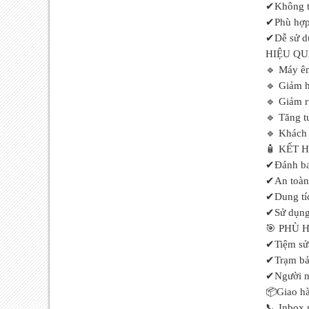
✔
Không t
✔
Phù hợp
✔
Dễ sử d
HIỆU QU
🔹 Máy ê
🔹 Giảm 
🔹 Giảm r
🔹 Tăng t
🔹 Khách 
🧴 KẾT 
✔
Đánh ba
✔
An toàn
✔
Dung tí
✔
Sử dụng
🎯 PHÙ 
✔
Tiệm sử
✔
Trạm bả
✔
Người m
📦Giao hà
📞 Inbox 