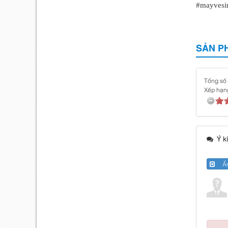
#mayvesi
SẢN P
Tổng số 
Xếp hạn
Ý ki
Ẩn/