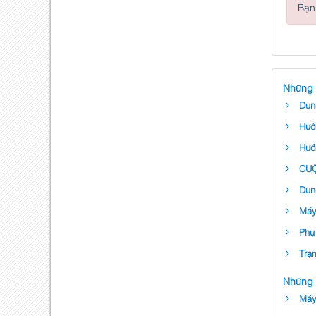
Bạn 
Những 
Dun
Hướ
Hướ
CUỘ
Dun
Máy
Phụ
Trạ
Những 
Máy