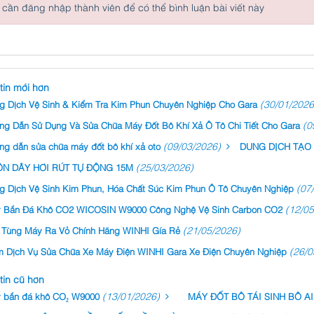
cần đăng nhập thành viên để có thể bình luận bài viết này
tin mới hơn
(30/01/2026
g Dịch Vệ Sinh & Kiểm Tra Kim Phun Chuyên Nghiệp Cho Gara
(0
ng Dẫn Sử Dụng Và Sửa Chữa Máy Đốt Bô Khí Xả Ô Tô Chi Tiết Cho Gara
(09/03/2026)
ng dẫn sửa chữa máy đốt bô khí xả oto
DUNG DỊCH TẠO
(25/03/2026)
N DÂY HƠI RÚT TỰ ĐỘNG 15M
(07
g Dịch Vệ Sinh Kim Phun, Hóa Chất Súc Kim Phun Ô Tô Chuyên Nghiệp
(12/05
 Bắn Đá Khô CO2 WICOSIN W9000 Công Nghệ Vệ Sinh Carbon CO2
(21/05/2026)
 Tùng Máy Ra Vỏ Chính Hãng WINHI Gía Rẻ
(26/0
m Dịch Vụ Sửa Chữa Xe Máy Điện WINHI Gara Xe Điện Chuyên Nghiệp
tin cũ hơn
(13/01/2026)
 bắn đá khô CO₂ W9000
MÁY ĐỐT BÔ TÁI SINH BÔ AI