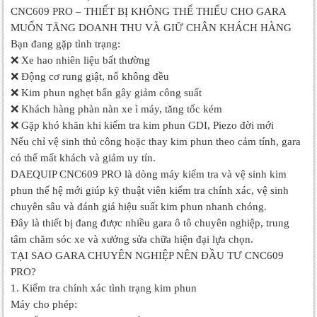
CNC609 PRO – THIẾT BỊ KHÔNG THỂ THIẾU CHO GARA
MUỐN TĂNG DOANH THU VÀ GIỮ CHÂN KHÁCH HÀNG
Bạn đang gặp tình trạng:
❌ Xe hao nhiên liệu bất thường
❌ Động cơ rung giật, nổ không đều
❌ Kim phun nghẹt bẩn gây giảm công suất
❌ Khách hàng phàn nàn xe ì máy, tăng tốc kém
❌ Gặp khó khăn khi kiểm tra kim phun GDI, Piezo đời mới
Nếu chỉ vệ sinh thủ công hoặc thay kim phun theo cảm tính, gara
có thể mất khách và giảm uy tín.
DAEQUIP CNC609 PRO là dòng máy kiểm tra và vệ sinh kim
phun thế hệ mới giúp kỹ thuật viên kiểm tra chính xác, vệ sinh
chuyên sâu và đánh giá hiệu suất kim phun nhanh chóng.
Đây là thiết bị đang được nhiều gara ô tô chuyên nghiệp, trung
tâm chăm sóc xe và xưởng sửa chữa hiện đại lựa chọn.
TẠI SAO GARA CHUYÊN NGHIỆP NÊN ĐẦU TƯ CNC609
PRO?
1. Kiểm tra chính xác tình trạng kim phun
Máy cho phép: