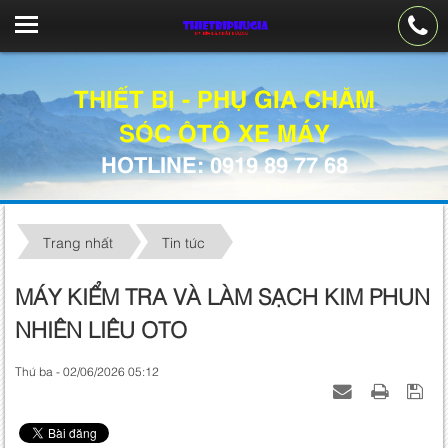
THIẾT BỊ - PHỤ GIA CHĂM
SÓC ÔTÔ XE MÁY
HOTLINE: 0919 89 77 68
Trang nhất
Tin tức
MÁY KIỂM TRA VÀ LÀM SẠCH KIM PHUN
NHIÊN LIÊU OTO
Thứ ba - 02/06/2026 05:12