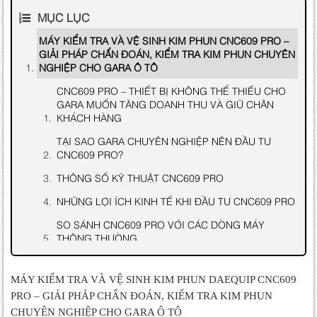
MỤC LỤC
MÁY KIỂM TRA VÀ VỆ SINH KIM PHUN CNC609 PRO –
GIẢI PHÁP CHẨN ĐOÁN, KIỂM TRA KIM PHUN CHUYÊN
NGHIỆP CHO GARA Ô TÔ
CNC609 PRO – THIẾT BỊ KHÔNG THỂ THIẾU CHO
GARA MUỐN TĂNG DOANH THU VÀ GIỮ CHÂN
KHÁCH HÀNG
TẠI SAO GARA CHUYÊN NGHIỆP NÊN ĐẦU TƯ
CNC609 PRO?
THÔNG SỐ KỸ THUẬT CNC609 PRO
NHỮNG LỢI ÍCH KINH TẾ KHI ĐẦU TƯ CNC609 PRO
SO SÁNH CNC609 PRO VỚI CÁC DÒNG MÁY
THÔNG THƯỜNG
CÂU HỎI THƯỜNG GẶP
MÁY KIỂM TRA VÀ VỆ SINH KIM PHUN DAEQUIP CNC609
PRO – GIẢI PHÁP CHẨN ĐOÁN, KIỂM TRA KIM PHUN
CHUYÊN NGHIỆP CHO GARA Ô TÔ