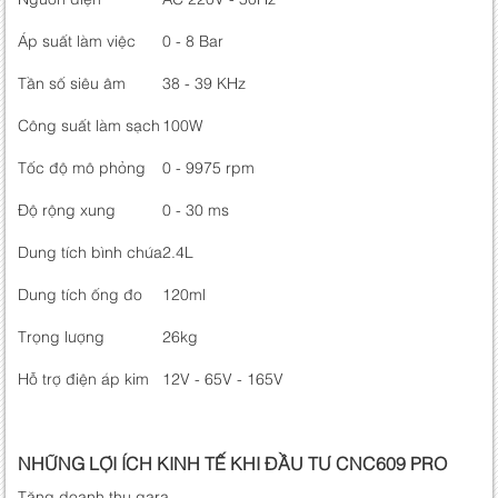
Áp suất làm việc
0 - 8 Bar
Tần số siêu âm
38 - 39 KHz
Công suất làm sạch
100W
Tốc độ mô phỏng
0 - 9975 rpm
Độ rộng xung
0 - 30 ms
Dung tích bình chứa
2.4L
Dung tích ống đo
120ml
Trọng lượng
26kg
Hỗ trợ điện áp kim
12V - 65V - 165V
NHỮNG LỢI ÍCH KINH TẾ KHI ĐẦU TƯ CNC609 PRO
Tăng doanh thu gara