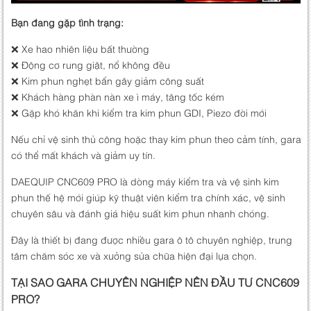
Bạn đang gặp tình trạng:
❌ Xe hao nhiên liệu bất thường
❌ Động cơ rung giật, nổ không đều
❌ Kim phun nghẹt bẩn gây giảm công suất
❌ Khách hàng phàn nàn xe ì máy, tăng tốc kém
❌ Gặp khó khăn khi kiểm tra kim phun GDI, Piezo đời mới
Nếu chỉ vệ sinh thủ công hoặc thay kim phun theo cảm tính, gara
có thể mất khách và giảm uy tín.
DAEQUIP CNC609 PRO là dòng máy kiểm tra và vệ sinh kim
phun thế hệ mới giúp kỹ thuật viên kiểm tra chính xác, vệ sinh
chuyên sâu và đánh giá hiệu suất kim phun nhanh chóng.
Đây là thiết bị đang được nhiều gara ô tô chuyên nghiệp, trung
tâm chăm sóc xe và xưởng sửa chữa hiện đại lựa chọn.
TẠI SAO GARA CHUYÊN NGHIỆP NÊN ĐẦU TƯ CNC609
PRO?