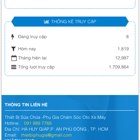
THỐNG KÊ TRUY CẬP
Đang truy cập
8
Hôm nay
1,819
Tháng hiện tại
12,987
Tổng lượt truy cập
1,709,864
THÔNG TIN LIÊN HỆ
Thiết Bị Sửa Chữa -Phụ Gia Chăm Sóc Oto Xe Máy
Hotline:
091 989 7768
Địa Chỉ: HÀ HUY GIÁP,P. AN PHÚ ĐÔNG , TP. HCM
Email:
thietbiphugia@gmail.com