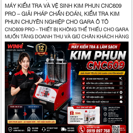
MÁY KIỂM TRA VÀ VỆ SINH KIM PHUN CNC609
PRO – GIẢI PHÁP CHẨN ĐOÁN, KIỂM TRA KIM
PHUN CHUYÊN NGHIỆP CHO GARA Ô TÔ
CNC609 PRO – THIẾT BỊ KHÔNG THỂ THIẾU CHO GARA
MUỐN TĂNG DOANH THU VÀ GIỮ CHÂN KHÁCH HÀNG