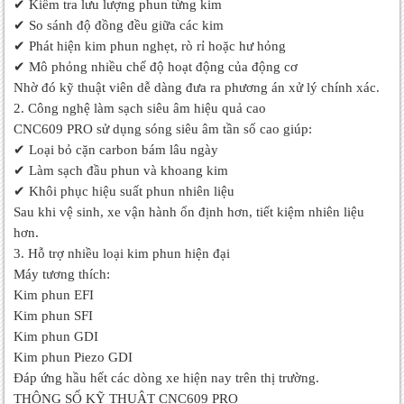
✔
Kiểm tra lưu lượng phun từng kim
✔
So sánh độ đồng đều giữa các kim
✔
Phát hiện kim phun nghẹt, rò rỉ hoặc hư hỏng
✔
Mô phỏng nhiều chế độ hoạt động của động cơ
Nhờ đó kỹ thuật viên dễ dàng đưa ra phương án xử lý chính xác.
2. Công nghệ làm sạch siêu âm hiệu quả cao
CNC609 PRO sử dụng sóng siêu âm tần số cao giúp:
✔
Loại bỏ cặn carbon bám lâu ngày
✔
Làm sạch đầu phun và khoang kim
✔
Khôi phục hiệu suất phun nhiên liệu
Sau khi vệ sinh, xe vận hành ổn định hơn, tiết kiệm nhiên liệu
hơn.
3. Hỗ trợ nhiều loại kim phun hiện đại
Máy tương thích:
Kim phun EFI
Kim phun SFI
Kim phun GDI
Kim phun Piezo GDI
Đáp ứng hầu hết các dòng xe hiện nay trên thị trường.
THÔNG SỐ KỸ THUẬT CNC609 PRO