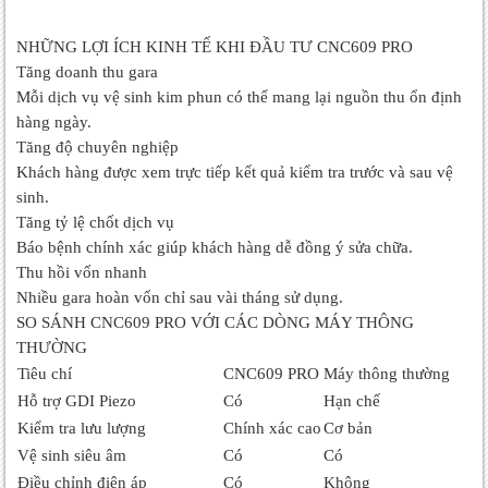
NHỮNG LỢI ÍCH KINH TẾ KHI ĐẦU TƯ CNC609 PRO
Tăng doanh thu gara
Mỗi dịch vụ vệ sinh kim phun có thể mang lại nguồn thu ổn định
hàng ngày.
Tăng độ chuyên nghiệp
Khách hàng được xem trực tiếp kết quả kiểm tra trước và sau vệ
sinh.
Tăng tỷ lệ chốt dịch vụ
Báo bệnh chính xác giúp khách hàng dễ đồng ý sửa chữa.
Thu hồi vốn nhanh
Nhiều gara hoàn vốn chỉ sau vài tháng sử dụng.
SO SÁNH CNC609 PRO VỚI CÁC DÒNG MÁY THÔNG
THƯỜNG
Tiêu chí
CNC609 PRO
Máy thông thường
Hỗ trợ GDI Piezo
Có
Hạn chế
Kiểm tra lưu lượng
Chính xác cao
Cơ bản
Vệ sinh siêu âm
Có
Có
Điều chỉnh điện áp
Có
Không