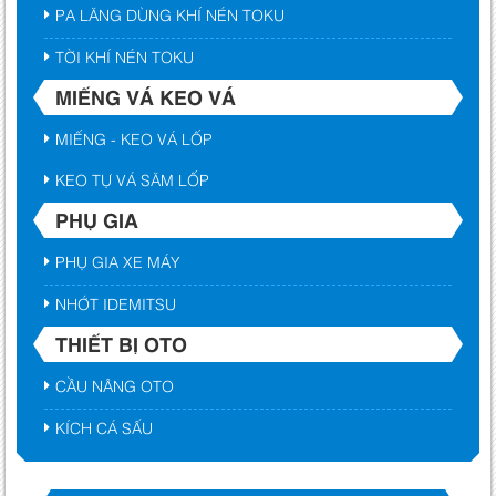
PA LĂNG DÙNG KHÍ NÉN TOKU
TỜI KHÍ NÉN TOKU
MIẾNG VÁ KEO VÁ
MIẾNG - KEO VÁ LỐP
KEO TỰ VÁ SĂM LỐP
PHỤ GIA
PHỤ GIA XE MÁY
NHỚT IDEMITSU
THIẾT BỊ OTO
CẦU NÂNG OTO
KÍCH CÁ SẤU