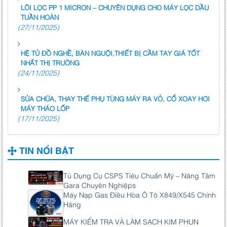
LÕI LỌC PP 1 MICRON – CHUYÊN DỤNG CHO MÁY LỌC DẦU
TUẦN HOÀN
(27/11/2025)
HỆ TỦ ĐỒ NGHỀ, BÀN NGUỘI,THIẾT BỊ CẦM TAY GIÁ TỐT
NHẤT THỊ TRƯỜNG
(24/11/2025)
SỬA CHỮA, THAY THẾ PHỤ TÙNG MÁY RA VỎ, CỔ XOAY HƠI
MÁY THÁO LỐP
(17/11/2025)
TIN NỔI BẬT
Tủ Dụng Cụ CSPS Tiêu Chuẩn Mỹ – Nâng Tầm
Gara Chuyên Nghiệps
Máy Nạp Gas Điều Hòa Ô Tô X849/X545 Chính
Hãng
MÁY KIỂM TRA VÀ LÀM SẠCH KIM PHUN