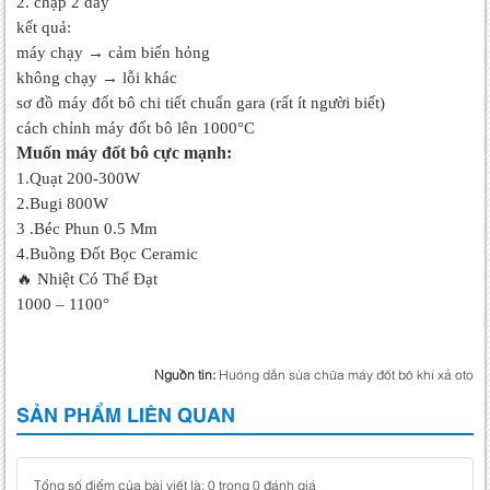
2. chập 2 dây
kết quả:
máy chạy → cảm biến hỏng
không chạy → lỗi khác
sơ đồ máy đốt bô chi tiết chuẩn gara (rất ít người biết)
cách chỉnh máy đốt bô lên 1000°C
Muốn máy đốt bô cực mạnh:
1.Quạt 200-300W
2.Bugi 800W
3 .Béc Phun 0.5 Mm
4.Buồng Đốt Bọc Ceramic
🔥 Nhiệt Có Thể Đạt
1000 – 1100°
Nguồn tin:
Hướng dẫn sửa chữa máy đốt bô khí xả oto
SẢN PHẨM LIÊN QUAN
Tổng số điểm của bài viết là: 0 trong 0 đánh giá