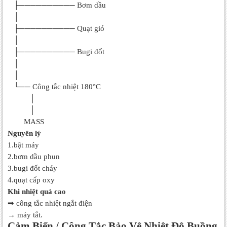
├────────── Bơm dầu
│
├────────── Quạt gió
│
├────────── Bugi đốt
│
│
└── Công tắc nhiệt 180°C
│
│
MASS
Nguyên lý
1.bật máy
2.bơm dầu phun
3.bugi đốt cháy
4.quạt cấp oxy
Khi nhiệt quá cao
➡
công tắc nhiệt ngắt điện
→ máy tắt.
Cảm Biến / Công Tắc Bảo Vệ Nhiệt Độ Buồng