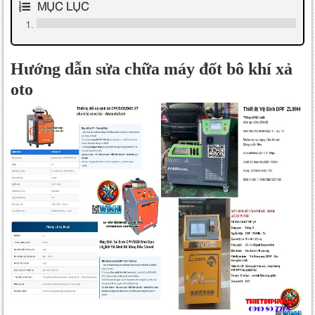
MỤC LỤC
Hướng dẫn sửa chữa máy đốt bô khí xả
oto