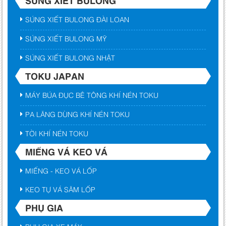
SÚNG XIẾT BULONG ĐÀI LOAN
SÚNG XIẾT BULONG MỸ
SÚNG XIẾT BULONG NHẬT
TOKU JAPAN
MÁY BÚA ĐỤC BÊ TÔNG KHÍ NÉN TOKU
PA LĂNG DÙNG KHÍ NÉN TOKU
TỜI KHÍ NÉN TOKU
MIẾNG VÁ KEO VÁ
MIẾNG - KEO VÁ LỐP
KEO TỰ VÁ SĂM LỐP
PHỤ GIA