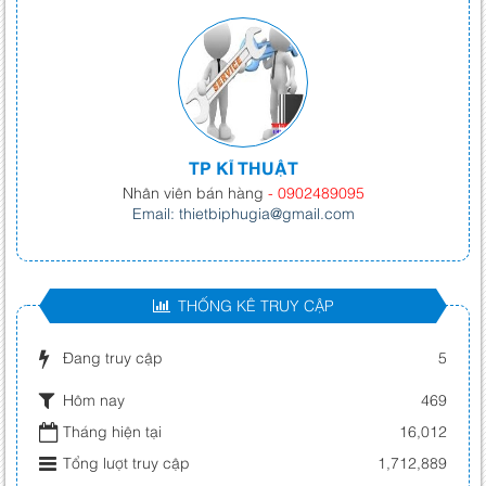
TP KĨ THUẬT
Nhân viên bán hàng
- 0902489095
Email: thietbiphugia@gmail.com
THỐNG KÊ TRUY CẬP
Đang truy cập
5
Hôm nay
469
Tháng hiện tại
16,012
Tổng lượt truy cập
1,712,889