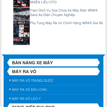
NHIÊN LIÊU OTO
Trạm Dịch Vụ Sửa Chữa Xe Máy Điện WINHI
Gara Xe Điện Chuyên Nghiệp
Phụ Tùng Máy Ra Vỏ Chính Hãng WINHI Gía Rẻ
BÀN NÂNG XE MÁY
MÁY RA VỎ
MÁY RA VỎ TRUNG QUỐC
MÁY RA VỎ ĐÀI LOAN
MÁY RA VỎ LEO Y
SÚNG XIẾT BULONG