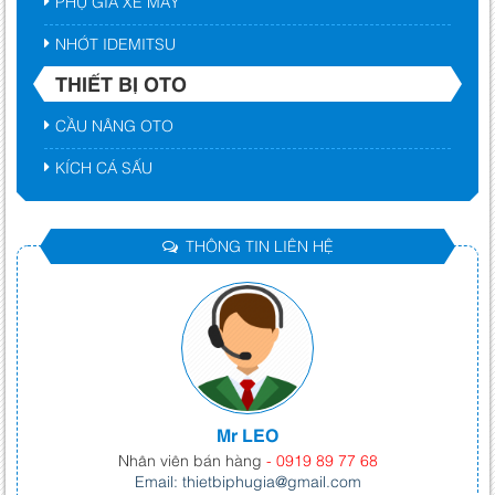
PHỤ GIA XE MÁY
NHỚT IDEMITSU
THIẾT BỊ OTO
CẦU NÂNG OTO
KÍCH CÁ SẤU
THÔNG TIN LIÊN HỆ
Mr LEO
Nhân viên bán hàng
- 0919 89 77 68
Email: thietbiphugia@gmail.com