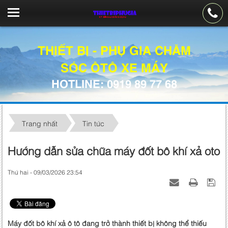
THIẾT BỊ - PHỤ GIA CHĂM
SÓC ÔTÔ XE MÁY
HOTLINE: 0919 89 77 68
Trang nhất
Tin tức
Hướng dẫn sửa chữa máy đốt bô khí xả oto
Thứ hai - 09/03/2026 23:54
Máy đốt bô khí xả ô tô đang trở thành thiết bị không thể thiếu