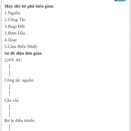
Máy đốt bô phổ biến gồm
:
1.Nguồn
2.Công Tắc
3.Bugi Đốt
3.Bơm Dầu
4.Quạt
5.Cảm Biến Nhiệt
Sơ đồ điện đơn giản
220V AC
│
│
Công tắc nguồn
│
│
Cầu chì
│
│
Rơ le điều khiển
│