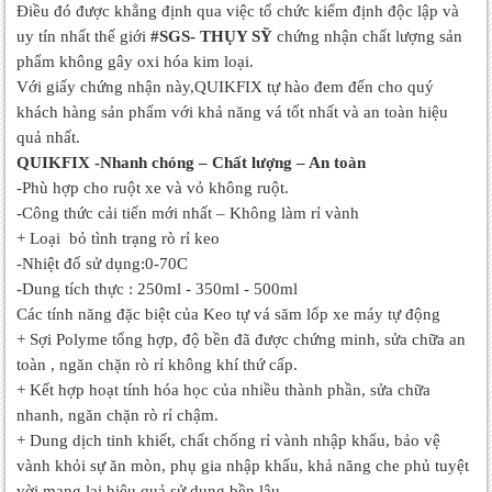
Điều đó được khẳng định qua việc tổ chức kiểm định độc lập và
uy tín nhất thế giới
#SGS- THỤY SỸ
chứng nhận chất lượng sản
phẩm không gây oxi hóa kim loại.
Với giấy chứng nhận này,QUIKFIX tự hào đem đến cho quý
khách hàng sản phẩm với khả năng vá tốt nhất và an toàn hiệu
quả nhất.
​QUIKFIX -Nhanh chóng – Chất lượng – An toàn
-Phù hợp cho ruột xe và vỏ không ruột.
-Công thức cải tiến mới nhất – Không làm rỉ vành
+ Loại bỏ tình trạng rò rỉ keo
-Nhiệt đổ sử dụng:0-70C
-Dung tích thực : 250ml - 350ml - 500ml
Các tính năng đặc biệt của Keo tự vá săm lốp xe máy tự động
+ Sợi Polyme tổng hợp, độ bền đã được chứng minh, sửa chữa an
toàn , ngăn chặn rò rỉ không khí thứ cấp.
+ Kết hợp hoạt tính hóa học của nhiều thành phần, sửa chữa
nhanh, ngăn chặn rò rỉ chậm.
+ Dung dịch tinh khiết, chất chống rỉ vành nhập khẩu, bảo vệ
vành khỏi sự ăn mòn, phụ gia nhập khẩu, khả năng che phủ tuyệt
vời mang lại hiệu quả sử dụng bền lâu.