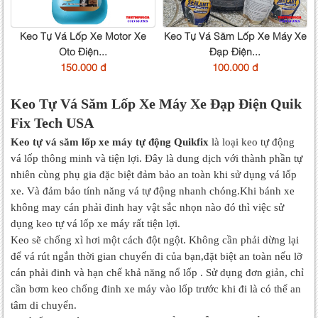
Keo Tự Vá Lốp Xe Motor Xe
Keo Tự Vá Săm Lốp Xe Máy Xe
Oto Điện...
Đạp Điện...
150.000 đ
100.000 đ
Keo Tự Vá Săm Lốp Xe Máy Xe Đạp Điện Quik
Fix Tech USA
Keo tự vá săm lốp xe máy tự động Quikfix
là loại keo tự động
vá lốp thông minh và tiện lợi. Đây là dung dịch với thành phần tự
nhiên cùng phụ gia đặc biệt đảm bảo an toàn khi sử dụng vá lốp
xe. Và đảm bảo tính năng vá tự động nhanh chóng.Khi bánh xe
không may cán phải đinh hay vật sắc nhọn nào đó thì việc sử
dụng keo tự vá lốp xe máy rất tiện lợi.
Keo sẽ chống xì hơi một cách đột ngột. Không cần phải dừng lại
để vá rút ngắn thời gian chuyến đi của bạn,đặt biệt an toàn nếu lỡ
cán phải đinh và hạn chế khả năng nổ lốp . Sử dụng đơn giản, chỉ
cần bơm keo chống đinh xe máy vào lốp trước khi đi là có thể an
tâm di chuyển.