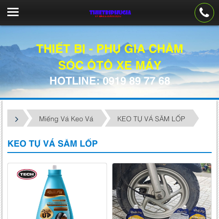
THIẾT BỊ - PHỤ GIA CHĂM
SÓC ÔTÔ XE MÁY
HOTLINE: 0919 89 77 68
Miếng Vá Keo Vá
KEO TỰ VÁ SĂM LỐP
KEO TỰ VÁ SĂM LỐP