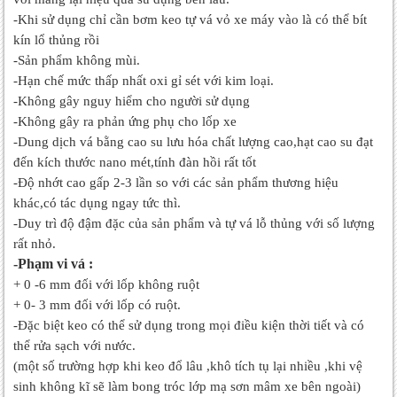
-Khi sử dụng chỉ cần bơm keo tự vá vỏ xe máy vào là có thể bít
kín lổ thủng rồi
-Sản phẩm không mùi.
-Hạn chế mức thấp nhất oxi gỉ sét với kim loại.
-Không gây nguy hiểm cho người sử dụng
-Không gây ra phản ứng phụ cho lốp xe
-Dung dịch vá bằng cao su lưu hóa chất lượng cao,hạt cao su đạt
đến kích thước nano mét,tính đàn hồi rất tốt
-Độ nhớt cao gấp 2-3 lần so với các sản phẩm thương hiệu
khác,có tác dụng ngay tức thì.
-Duy trì độ đậm đặc của sản phẩm và tự vá lỗ thủng với số lượng
rất nhỏ.
-Phạm vi vá :
+ 0 -6 mm đối với lốp không ruột
+ 0- 3 mm đối với lốp có ruột.
-Đặc biệt keo có thể sử dụng trong mọi điều kiện thời tiết và có
thể rửa sạch với nước.
(một số trường hợp khi keo đổ lâu ,khô tích tụ lại nhiều ,khi vệ
sinh không kĩ sẽ làm bong tróc lớp mạ sơn mâm xe bên ngoài)