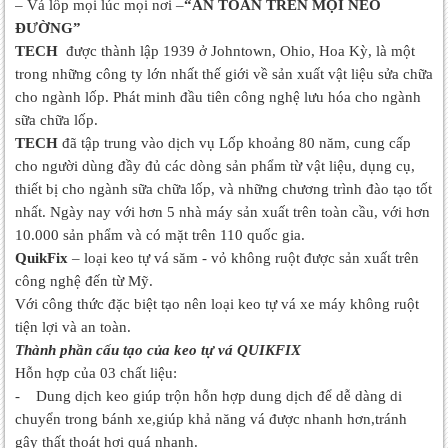
– Vá lốp mọi lúc mọi nơi –
“AN TOÀN TRÊN MỌI NẺO
ĐƯỜNG”
TECH
được thành lập 1939 ở Johntown, Ohio, Hoa Kỳ, là một
trong những công ty lớn nhất thế giới về sản xuất vật liệu sửa chữa
cho ngành lốp. Phát minh đầu tiên công nghệ lưu hóa cho ngành
sữa chữa lốp.
TECH
đã tập trung vào dịch vụ Lốp khoảng 80 năm, cung cấp
cho người dùng đầy đủ các dòng sản phẩm từ vật liệu, dụng cụ,
thiết bị cho ngành sữa chữa lốp, và những chương trình đào tạo tốt
nhất. Ngày nay với hơn 5 nhà máy sản xuất trên toàn cầu, với hơn
10.000 sản phẩm và có mặt trên 110 quốc gia.
QuikFix
– loại keo tự vá săm - vỏ không ruột được sản xuất trên
công nghệ đến từ Mỹ.
Với công thức đặc biệt tạo nên loại keo tự vá xe máy không ruột
tiện lợi và an toàn.
Thành phần cấu tạo của keo tự vá QUIKFIX
Hỗn hợp của 03 chất liệu:
- Dung dịch keo giúp trộn hỗn hợp dung dịch để dễ dàng di
chuyển trong bánh xe,giúp khả năng vá được nhanh hơn,tránh
gây thất thoát hơi quá nhanh.