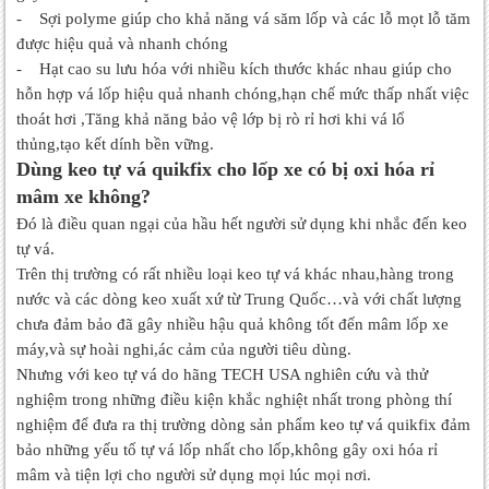
- Sợi polyme giúp cho khả năng vá săm lốp và các lỗ mọt lỗ tăm
được hiệu quả và nhanh chóng
- Hạt cao su lưu hóa với nhiều kích thước khác nhau giúp cho
hỗn hợp vá lốp hiệu quả nhanh chóng,hạn chế mức thấp nhất việc
thoát hơi ,Tăng khả năng bảo vệ lớp bị rò rỉ hơi khi vá lổ
thủng,tạo kết dính bền vững.
Dùng keo tự vá quikfix cho lốp xe có bị oxi hóa rỉ
mâm xe không?
Đó là điều quan ngại của hầu hết người sử dụng khi nhắc đến keo
tự vá.
Trên thị trường có rất nhiều loại keo tự vá khác nhau,hàng trong
nước và các dòng keo xuất xứ từ Trung Quốc…và với chất lượng
chưa đảm bảo đã gây nhiều hậu quả không tốt đến mâm lốp xe
máy,và sự hoài nghi,ác cảm của người tiêu dùng.
Nhưng với keo tự vá do hãng TECH USA nghiên cứu và thử
nghiệm trong những điều kiện khắc nghiệt nhất trong phòng thí
nghiệm để đưa ra thị trường dòng sản phẩm keo tự vá quikfix đảm
bảo những yếu tố tự vá lốp nhất cho lốp,không gây oxi hóa rỉ
mâm và tiện lợi cho người sử dụng mọi lúc mọi nơi.