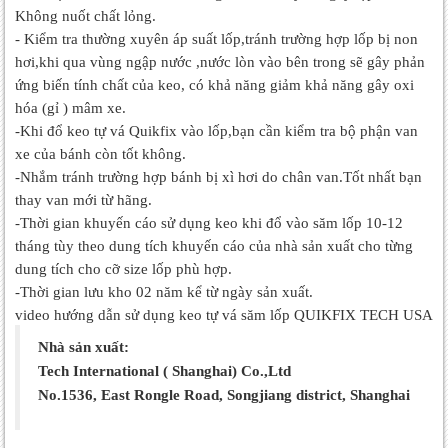
Không nuốt chất lỏng.
- Kiểm tra thường xuyên áp suất lốp,tránh trường hợp lốp bị non
hơi,khi qua vùng ngập nước ,nước lòn vào bên trong sẽ gây phản
ứng biến tính chất của keo, có khả năng giảm khả năng gây oxi
hóa (gỉ ) mâm xe.
-Khi đổ keo tự vá Quikfix vào lốp,bạn cần kiểm tra bộ phận van
xe của bánh còn tốt không.
-Nhắm tránh trường hợp bánh bị xì hơi do chân van.Tốt nhất bạn
thay van mới từ hãng.
-Thời gian khuyến cáo sử dụng keo khi đổ vào săm lốp 10-12
tháng tùy theo dung tích khuyến cáo của nhà sản xuất cho từng
dung tích cho cỡ size lốp phù hợp.
-Thời gian lưu kho 02 năm kể từ ngày sản xuất.
video hướng dẫn sử dụng keo tự vá săm lốp QUIKFIX TECH USA
Nhà sản xuất:
Tech International ( Shanghai) Co.,Ltd
No.1536, East Rongle Road, Songjiang district, Shanghai