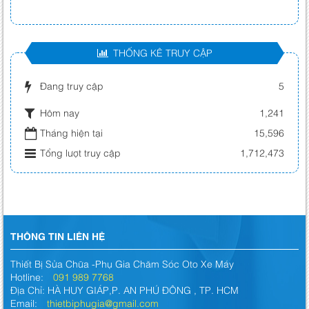
THỐNG KÊ TRUY CẬP
Đang truy cập
5
Hôm nay
1,241
Tháng hiện tại
15,596
Tổng lượt truy cập
1,712,473
THÔNG TIN LIÊN HỆ
Thiết Bị Sửa Chữa -Phụ Gia Chăm Sóc Oto Xe Máy
Hotline:
091 989 7768
Địa Chỉ: HÀ HUY GIÁP,P. AN PHÚ ĐÔNG , TP. HCM
Email:
thietbiphugia@gmail.com