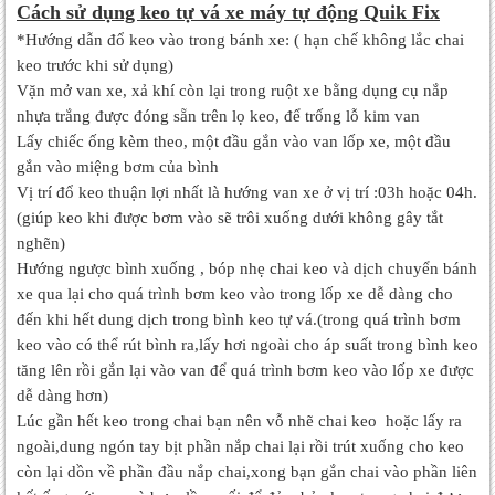
Cách sử dụng keo tự vá xe máy tự động Quik Fix
*Hướng dẫn đổ keo vào trong bánh xe: ( hạn chế không lắc chai
keo trước khi sử dụng)
Vặn mở van xe, xả khí còn lại trong ruột xe bằng dụng cụ nắp
nhựa trắng được đóng sẵn trên lọ keo, để trống lỗ kim van
Lấy chiếc ống kèm theo, một đầu gắn vào van lốp xe, một đầu
gắn vào miệng bơm của bình
Vị trí đổ keo thuận lợi nhất là hướng van xe ở vị trí :03h hoặc 04h.
(giúp keo khi được bơm vào sẽ trôi xuống dưới không gây tắt
nghẽn)
Hướng ngược bình xuống , bóp nhẹ chai keo và dịch chuyển bánh
xe qua lại cho quá trình bơm keo vào trong lốp xe dễ dàng cho
đến khi hết dung dịch trong bình keo tự vá.(trong quá trình bơm
keo vào có thể rút bình ra,lấy hơi ngoài cho áp suất trong bình keo
tăng lên rồi gắn lại vào van để quá trình bơm keo vào lốp xe được
dễ dàng hơn)
Lúc gần hết keo trong chai bạn nên vỗ nhẽ chai keo hoặc lấy ra
ngoài,dung ngón tay bịt phần nắp chai lại rồi trút xuống cho keo
còn lại dồn về phần đầu nắp chai,xong bạn gắn chai vào phần liên