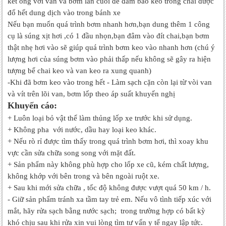
kết ống với van và bơm lần cuối để đảm bảo keo trong chai được
đổ hết dung dịch vào trong bánh xe
Nếu bạn muốn quá trình bơm nhanh hơn,bạn dung thêm 1 công
cụ là súng xịt hơi ,có 1 đầu nhọn,bạn đâm vào đít chai,bạn bơm
thật nhẹ hơi vào sẽ giúp quá trình bơm keo vào nhanh hơn (chú ý
lượng hơi của súng bơm vào phải thấp nếu không sẽ gây ra hiện
tượng bể chai keo và van keo ra xung quanh)
-Khi đã bơm keo vào trong hết - Làm sạch cặn còn lại từ vòi van
và vít trên lõi van, bơm lốp theo áp suất khuyến nghị
Khuyến cáo:
+ Luôn loại bỏ vật thể làm thủng lốp xe trước khi sử dụng.
+ Không pha với nước, dầu hay loại keo khác.
+ Nếu rò rỉ được tìm thấy trong quá trình bơm hơi, thì xoay khu
vực cần sửa chữa song song với mặt đất.
+ Sản phẩm này không phù hợp cho lốp xe cũ, kém chất lượng,
không khớp với bên trong và bên ngoài ruột xe.
+ Sau khi mới sửa chữa , tốc độ không được vượt quá 50 km / h.
- Giữ sản phẩm tránh xa tầm tay trẻ em. Nếu vô tình tiếp xúc với
mắt, hãy rửa sạch bằng nước sạch; trong trường hợp có bất kỳ
khó chịu sau khi rửa xin vui lòng tìm tư vấn y tế ngay lập tức.