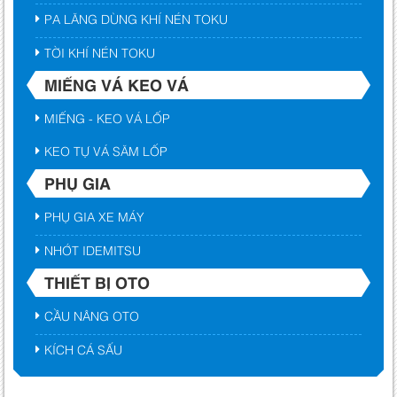
PA LĂNG DÙNG KHÍ NÉN TOKU
TỜI KHÍ NÉN TOKU
MIẾNG VÁ KEO VÁ
MIẾNG - KEO VÁ LỐP
KEO TỰ VÁ SĂM LỐP
PHỤ GIA
PHỤ GIA XE MÁY
NHỚT IDEMITSU
THIẾT BỊ OTO
CẦU NÂNG OTO
KÍCH CÁ SẤU