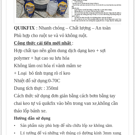
QUIKFIX
: Nhanh chóng – Chất lượng – An toàn
Phù hợp cho ruột xe và vỏ không ruột.
Công thức cải tiến mới nhất
:
Hợp chất tạo nên gồm dung dịch dạng keo + sợi
polymer + hạt cao su lưu hóa
Không làm oxi hóa rỉ vành mâm xe
+ Loại bỏ tình trạng rò rỉ keo
Nhiệt đổ sử dụng:0-70C
Dung tích thực : 350ml
Cách thức sử dụng đơn giản bằng cách bơm bằng tay
chai keo tự vá quikfix vào bên trong van xe,không cần
tháo lốp bánh xe.
Hướng dẫn sử dụng
• Sản phẩm này phù hợp để sửa chữa lốp xe không săm.
• Lý tưởng để vá những vết thủng có đường kính 3mm xung