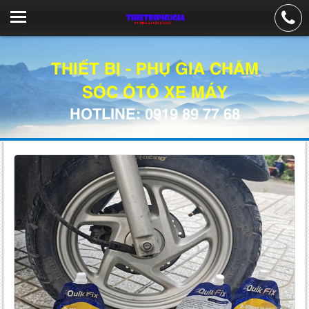
THIẾT BỊ - PHỤ GIA CHĂM
SÓC ÔTÔ XE MÁY
HOTLINE: 0919 89 77 68