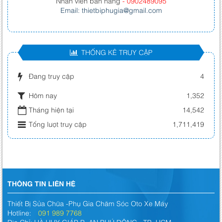
Nhân viên bán hàng
- 0902489095
Email: thietbiphugia@gmail.com
THỐNG KÊ TRUY CẬP
Đang truy cập
4
Hôm nay
1,352
Tháng hiện tại
14,542
Tổng lượt truy cập
1,711,419
THÔNG TIN LIÊN HỆ
Thiết Bị Sửa Chữa -Phụ Gia Chăm Sóc Oto Xe Máy
Hotline:
091 989 7768
Địa Chỉ: HÀ HUY GIÁP,P. AN PHÚ ĐÔNG , TP. HCM