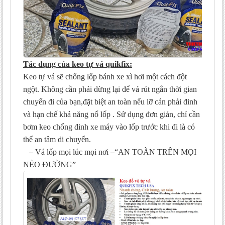
Tác dụng của keo tự vá quikfix:
Keo tự vá sẽ chống lốp bánh xe xì hơi một cách đột
ngột. Không cần phải dừng lại để vá rút ngắn thời gian
chuyến đi của bạn,đặt biệt an toàn nếu lỡ cán phải đinh
và hạn chế khả năng nổ lốp . Sử dụng đơn giản, chỉ cần
bơm keo chống đinh xe máy vào lốp trước khi đi là có
thể an tâm di chuyển.
– Vá lốp mọi lúc mọi nơi –“AN TOÀN TRÊN MỌI
NẺO ĐƯỜNG”