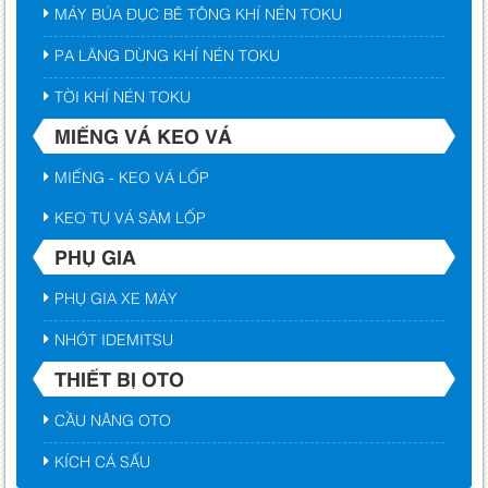
MÁY BÚA ĐỤC BÊ TÔNG KHÍ NÉN TOKU
PA LĂNG DÙNG KHÍ NÉN TOKU
TỜI KHÍ NÉN TOKU
MIẾNG VÁ KEO VÁ
MIẾNG - KEO VÁ LỐP
KEO TỰ VÁ SĂM LỐP
PHỤ GIA
PHỤ GIA XE MÁY
NHỚT IDEMITSU
THIẾT BỊ OTO
CẦU NÂNG OTO
KÍCH CÁ SẤU