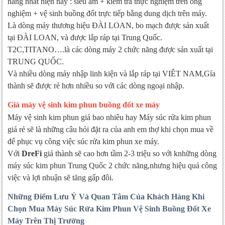
năng nhất hiện nay : siêu âm + kiểm tra thực nghiệm trên ống
nghiệm + vệ sinh buồng đốt trực tiếp bằng dung dịch trên máy.
Là dòng máy thương hiệu ĐÀI LOAN, bo mạch được sản xuất
tại ĐÀI LOAN, và được lắp ráp tại Trung Quốc.
T2C,TITANO….là các dòng máy 2 chức năng được sản xuất tại
TRUNG QUỐC.
Và nhiều dòng máy nhập linh kiện và lắp ráp tại VIÊT NAM,Gía
thành sẽ được rẻ hơn nhiều so với các dòng ngoại nhập.
Giá máy vệ sinh kim phun buồng đốt xe máy
Máy vệ sinh kim phun giá bao nhiêu hay Máy súc rửa kim phun
giá rẻ sẽ là những câu hỏi đặt ra của anh em thợ khi chọn mua về
để phục vụ công việc súc rửa kim phun xe máy.
Với
DreFi
giá thành sẽ cao hơn tầm 2-3 triệu so với knhững dòng
máy súc kim phun Trung Quốc 2 chức năng,nhưng hiệu quả công
việc và lợi nhuận sẽ tăng gấp đôi.
Những Điểm Lưu Ý Và Quan Tâm Của Khách Hàng Khi
Chọn Mua Máy Súc Rửa Kim Phun Vệ Sinh Buồng Đốt Xe
Máy Trên Thị Trường