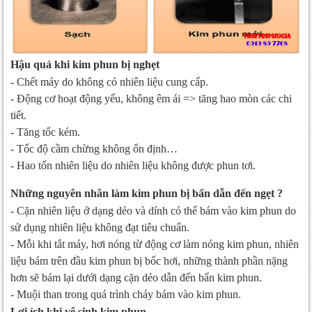
Hậu quả khi kim phun bị nghẹt
- Chết máy do không có nhiên liệu cung cấp.
- Động cơ hoạt động yếu, không êm ái => tăng hao mòn các chi
tiết.
- Tăng tốc kém.
- Tốc độ cầm chừng không ổn định…
- Hao tốn nhiên liệu do nhiên liệu không được phun tơi.
Những nguyên nhân làm kim phun bị bẩn dẫn đến ngẹt ?
- Cặn nhiên liệu ở dạng dẻo và dính có thể bám vào kim phun do
sử dụng nhiên liệu không đạt tiêu chuẩn.
- Mỗi khi tắt máy, hơi nóng từ động cơ làm nóng kim phun, nhiên
liệu bám trên đầu kim phun bị bốc hơi, những thành phần nặng
hơn sẽ bám lại dưới dạng cặn dẻo dẫn đến bẩn kim phun.
- Muội than trong quá trình cháy bám vào kim phun.
Lợi ích khi vệ sinh kim phun