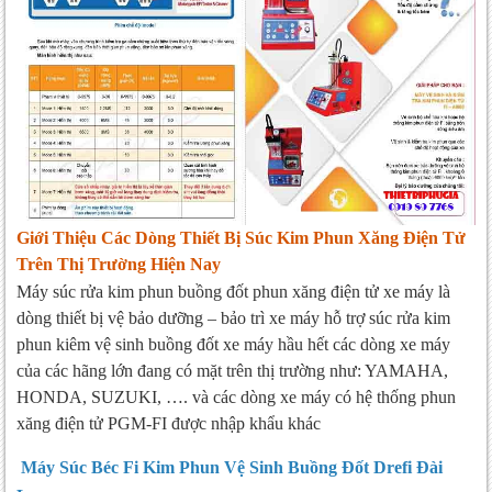
Giới Thiệu Các Dòng Thiết Bị Súc Kim Phun Xăng Điện Tử
Trên Thị Trường Hiện Nay
Máy súc rửa kim phun buồng đốt phun xăng điện tử xe máy là
dòng thiết bị vệ bảo dưỡng – bảo trì xe máy hỗ trợ súc rửa kim
phun kiêm vệ sinh buồng đốt xe máy hầu hết các dòng xe máy
của các hãng lớn đang có mặt trên thị trường như: YAMAHA,
HONDA, SUZUKI, …. và các dòng xe máy có hệ thống phun
xăng điện tử PGM-FI được nhập khẩu khác
Máy Súc Béc Fi Kim Phun Vệ Sinh Buồng Đốt Drefi Đài