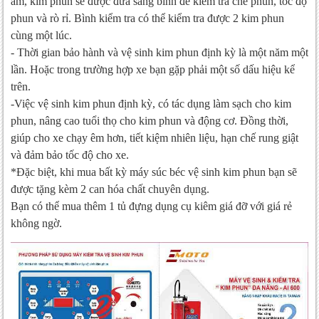
âm, kim phun sẽ được đưa sang bình để kiểm tra chế phun, tốc độ
phun và rò rỉ. Bình kiểm tra có thể kiểm tra được 2 kim phun
cùng một lúc.
- Thời gian bảo hành và vệ sinh kim phun định kỳ là một năm một
lần. Hoặc trong trường hợp xe bạn gặp phải một số dấu hiệu kể
trên.
-Việc vệ sinh kim phun định kỳ, có tác dụng làm sạch cho kim
phun, nâng cao tuổi thọ cho kim phun và động cơ. Đồng thời,
giúp cho xe chạy êm hơn, tiết kiệm nhiên liệu, hạn chế rung giật
và đảm bảo tốc độ cho xe.
*Đặc biệt, khi mua bất kỳ máy súc béc vệ sinh kim phun bạn sẽ
được tặng kèm 2 can hóa chất chuyên dụng.
Bạn có thể mua thêm 1 tủ đựng dụng cụ kiêm giá đỡ với giá rẻ
không ngờ.