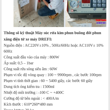
Thông số kỹ thuật Máy súc rửa kim phun buồng đốt phun
xăng điện tử xe máy DREFI
:
Nguồn điện : AC220V±10% , 50Hz/60Hz hoặc AC110V± 10%
60Hz
Công suất đầu vào của máy : 800W
Áp suất: 0,5 – 1bar
Công suất rửa sóng siêu âm : 60W
Phạm vi tốc độ vòng quay : 100 ~ 9900rpm , các bước 100rpm
Phạm vi tính thời gian : 60 ~ 5400 giây, các bước 60 giây
Dung tích óng kiểm tra : 1500ml
Nhiệt độ môi trường : -100 C ~ +400C
Cường độ từ bên ngoài : < 400A/m
Kích thước : 610*260*480 mm