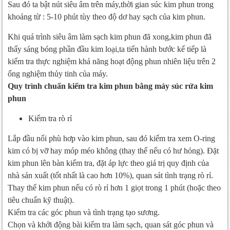
Sau đó ta bật nút siêu âm trên máy,thời gian súc kim phun trong
khoảng từ : 5-10 phút tùy theo độ dơ hay sạch của kim phun.
Khi quá trình siêu âm làm sạch kim phun đã xong,kim phun đã
thấy sáng bóng phần đầu kim loại,ta tiến hành bước kế tiếp là
kiểm tra thực nghiệm khả năng hoạt động phun nhiên liệu trên 2
ống nghiệm thủy tinh của máy.
Quy trình chuẩn kiểm tra kim phun bằng máy súc rửa kim
phun
Kiểm tra rò rỉ
Lắp đầu nối phù hơp vào kim phun, sau đó kiểm tra xem O-ring
kim có bị vỡ hay móp méo không (thay thế nếu có hư hỏng). Đặt
kim phun lên bàn kiểm tra, đặt áp lực theo giá trị quy định của
nhà sản xuất (tốt nhất là cao hơn 10%), quan sát tình trạng rò rỉ.
Thay thế kim phun nếu có rò rỉ hơn 1 giọt trong 1 phút (hoặc theo
tiêu chuẩn kỹ thuật).
Kiểm tra các góc phun và tình trạng tạo sương.
Chọn và khởi động bài kiểm tra làm sạch, quan sát góc phun và