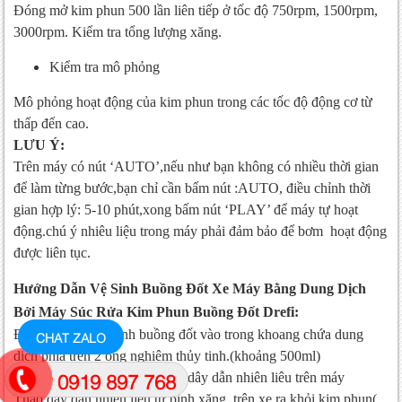
Đóng mở kim phun 500 lần liên tiếp ở tốc độ 750rpm, 1500rpm,
3000rpm. Kiểm tra tổng lượng xăng.
Kiểm tra mô phỏng
Mô phỏng hoạt động của kim phun trong các tốc độ động cơ từ
thấp đến cao.
LƯU Ý:
Trên máy có nút ‘AUTO’,nếu như bạn không có nhiều thời gian
để làm từng bước,bạn chỉ cần bấm nút :AUTO, điều chỉnh thời
gian hợp lý: 5-10 phút,xong bấm nút ‘PLAY’ để máy tự hoạt
động.chú ý nhiêu liệu trong máy phải đảm bảo để bơm hoạt động
được liên tục.
Hướng Dẫn Vệ Sinh Buồng Đốt Xe Máy Bằng Dung Dịch
Bởi Máy Súc Rửa Kim Phun Buồng Đốt Drefi:
Đổ dung dịch vệ sinh buồng đốt vào trong khoang chứa dung
CHAT ZALO
dịch phía trên 2 ống nghiệm thủy tinh.(khoảng 500ml)
0919 897 768
Nối ống dẫn đi kèm vào trong dây dẫn nhiên liêu trên máy
Tháo dây dẫn nhiên liệu từ bình xăng trên xe ra khỏi kim phun(