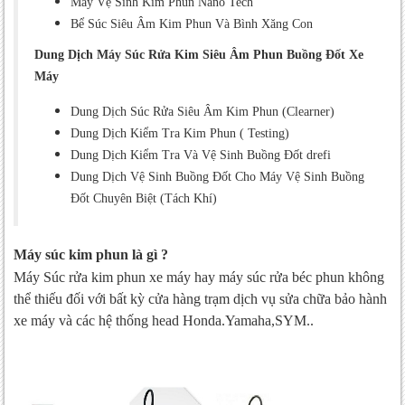
Máy Vệ Sinh Kim Phun Nano Tech
Rửa Siêu Âm Kim Phun Vệ Sinh Buồng
Bể Súc Siêu Âm Kim Phun Và Bình Xăng Con
Đốt Phun Xăng Điện Tử Xe Máy Xe Tay
Ga DreFi- Taiwan
Dung Dịch Máy Súc Rửa Kim Siêu Âm Phun Buồng Đốt Xe
Hướng Dẫn Vệ Sinh Buồng Đốt Xe Máy
Máy
Bằng Dung Dịch Bởi Máy Súc Rửa Kim
Phun Buồng Đốt Drefi:
Dung Dịch Súc Rửa Siêu Âm Kim Phun (Clearner)
Dung Dịch Kiểm Tra Kim Phun ( Testing)
Máy Vệ Sinh Và Kiểm Tra Kim Phun Xe Máy
FI AI600
Dung Dịch Kiểm Tra Và Vệ Sinh Buồng Đốt drefi
Dung Dịch Vệ Sinh Buồng Đốt Cho Máy Vệ Sinh Buồng
Máy Vệ Sinh Kim Phun Xăng Xe Máy T2c
Đốt Chuyên Biệt (Tách Khí)
TITANO
Máy Vệ Sinh Kim Phun Nano Tech
Máy súc kim phun là gì ?
Máy Súc rửa kim phun xe máy hay máy súc rửa béc phun không
Bể Súc Siêu Âm Kim Phun Và Bình Xăng
Con
thể thiếu đối với bất kỳ cửa hàng trạm dịch vụ sửa chữa bảo hành
xe máy và các hệ thống head Honda.Yamaha,SYM..
Dung Dịch Máy Súc Rửa Kim Siêu Âm Phun
Buồng Đốt Xe Máy
Dung Dịch Súc Rửa Siêu Âm Kim Phun
(Clearner)