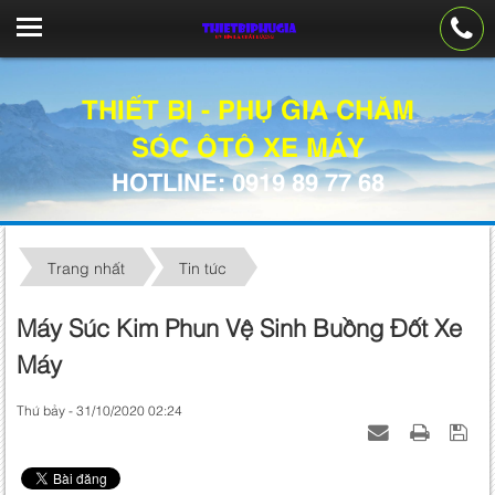
THIẾT BỊ - PHỤ GIA CHĂM
SÓC ÔTÔ XE MÁY
HOTLINE: 0919 89 77 68
Trang nhất
Tin tức
Máy Súc Kim Phun Vệ Sinh Buồng Đốt Xe
Máy
Thứ bảy - 31/10/2020 02:24