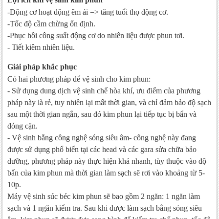
-Động cơ hoạt động êm ái => tăng tuổi thọ động cơ.
-Tốc độ cầm chừng ổn định.
-Phục hồi công suất động cơ do nhiên liệu được phun tơi.
- Tiết kiêm nhiên liệu.
Giải pháp khắc phục
Có hai phương pháp để vệ sinh cho kim phun:
- Sử dụng dung dịch vệ sinh chế hòa khí, ưu điểm của phương
pháp này là rẻ, tuy nhiên lại mất thời gian, và chỉ đảm bảo độ sạch
sau một thời gian ngắn, sau đó kim phun lại tiếp tục bị bẩn và
đóng cặn.
- Vệ sinh bằng công nghệ sóng siêu âm- công nghệ này đang
được sử dụng phổ biến tại các head và các gara sửa chữa bảo
dưỡng, phương pháp này thực hiện khá nhanh, tùy thuộc vào độ
bẩn của kim phun mà thời gian làm sạch sẽ rơi vào khoảng từ 5-
10p.
Máy vệ sinh súc béc kim phun sẽ bao gồm 2 ngăn: 1 ngăn làm
sạch và 1 ngăn kiểm tra. Sau khi được làm sạch bằng sóng siêu