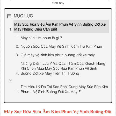
hien-nay
MỤC LỤC
Máy Súc Rửa Siêu Âm Kim Phun Vệ Sinh Buồng Đốt Xe
Máy Những Điều Cần Biết
Máy súc kim phun là gì ?
Nguồn Gốc Của Máy Vệ Sinh Kiểm Tra Kim Phun
Giá máy vệ sinh kim phun buồng đốt xe máy
Những Điểm Lưu Ý Và Quan Tâm Của Khách Hàng
Khi Chọn Mua Máy Súc Rửa Kim Phun Vệ Sinh
Buồng Đốt Xe Máy Trên Thị Trường
Tìm Hiểu Lý Do Tại Sao Phải Dùng Máy Súc Rửa Kim
Phun – Vệ Sinh Buồng Đốt Xe Máy Fi
Hậu quả khi kim phun bị nghẹt
Những nguyên nhân làm kim phun bị bẩn
Máy Súc Rửa Siêu Âm Kim Phun Vệ Sinh Buồng Đốt
dẫn đến ngẹt ?