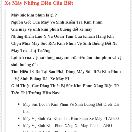
Xe Máy Những Điều Cần Biết
Lợi ích khi vệ sinh kim phun
Máy súc kim phun là gì ?
Giải pháp khắc phục
Nguồn Gốc Của Máy Vệ Sinh Kiểm Tra Kim Phun
Giới Thiệu Các Dòng Thiết Bị Súc Kim Phun
Giá máy vệ sinh kim phun buồng đốt xe máy
Xăng Điện Tử Trên Thị Trường Hiện Nay
Những Điểm Lưu Ý Và Quan Tâm Của Khách Hàng Khi
Máy Súc Béc Fi Kim Phun Vệ Sinh Buồng Đốt
Chọn Mua Máy Súc Rửa Kim Phun Vệ Sinh Buồng Đốt Xe
Drefi Đài Loan
Máy Trên Thị Trường
Các công dụng của máy vệ sinh kim
Lợi ích của việc sử dụng máy súc rửa siêu âm kim phun và vệ
phun và buồng đốt drefi tawain:
sinh buồng đốt
Chức Năng Máy Rửa Kim Phun Xăng
Tìm Hiểu Lý Do Tại Sao Phải Dùng Máy Súc Rửa Kim Phun
Điện Tử hay Máy xúc kim phun:
– Vệ Sinh Buồng Đốt Xe Máy Fi
Giới Thiệu Các Dòng Thiết Bị Súc Kim Phun Xăng Điện Tử
Thông số kỹ thuật Máy súc rửa kim phun
buồng đốt phun xăng điện tử xe máy
Trên Thị Trường Hiện Nay:
DREFI:
Máy Súc Béc Fi Kim Phun Vệ Sinh Buồng Đốt Drefi Đài
Vì sao nên chọn mua máy vệ sinh kim
Loan
phun và buồng đốt DREFI đa chức
Máy Vệ Sinh Và Kiểm Tra Kim Phun Xe Máy FI AI600
năng:
Máy Vệ Sinh Kim Phun Xăng Xe Máy T2c TITANO
Hướng dẫn lắp đặt và sử dụng Máy Súc