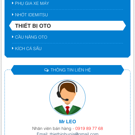
PHỤ GIA XE MÁY
NHỚT IDEMITSU
THIẾT BỊ OTO
CẦU NÂNG OTO
KÍCH CÁ SẤU
THÔNG TIN LIÊN HỆ
Mr LEO
Nhân viên bán hàng
- 0919 89 77 68
Email: thietbiphugia@gmail.com