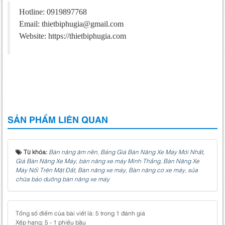
Hotline: 0919897768
Email: thietbiphugia@gmail.com
Website: https://thietbiphugia.com
SẢN PHẨM LIÊN QUAN
Từ khóa:
Bàn nâng âm nền
,
Bảng Giá Bàn Nâng Xe Máy Mới Nhất
,
Giá Bàn Nâng Xe Máy
,
bàn nâng xe máy Minh Thắng
,
Bàn Nâng Xe
Máy Nổi Trên Mặt Đất
,
Bàn nâng xe máy
,
Bàn nâng cơ xe máy
,
sửa
chữa bảo dưỡng bàn nâng xe máy
Tổng số điểm của bài viết là: 5 trong 1 đánh giá
Xếp hạng:
5
-
1
phiếu bầu