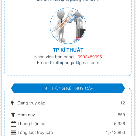
TP KĨ THUẬT
Nhân viên bán hàng
- 0902489095
Email: thietbiphugia@gmail.com
THỐNG KÊ TRUY CẬP
Đang truy cập
12
Hôm nay
559
Tháng hiện tại
16,926
Tổng lượt truy cập
1,713,803