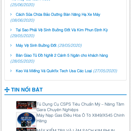
(25/06/2020)
Cách Sửa Chữa Bảo Dưỡng Bàn Nâng Hạ Xe Máy
(08/06/2020)
Tại Sao Phải Vệ Sinh Buồng Đốt Và Kim Phun Định Kỳ
(29/05/2020)
(29/05/2020)
Máy Vệ Sinh Buồng Đốt
Bàn Giao Tủ Đồ Nghề 2 Cánh 5 Ngăn cho khách hàng
(28/05/2020)
(27/05/2020)
Keo Vá Miếng Vá Quikfix Tech Usa Các Loại
TIN NỔI BẬT
Tủ Dụng Cụ CSPS Tiêu Chuẩn Mỹ – Nâng Tầm
Gara Chuyên Nghiệps
Máy Nạp Gas Điều Hòa Ô Tô X849/X545 Chính
Hãng
MÁY KIỂM TRA VÀ LÀM SẠCH KIM PHUN