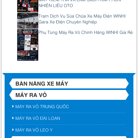
NHIÊN LIÊU OTO
Trạm Dịch Vụ Sửa Chữa Xe Máy Điện WINHI
Gara Xe Điện Chuyên Nghiệp
Phụ Tùng Máy Ra Vỏ Chính Hãng WINHI Gía Rẻ
BÀN NÂNG XE MÁY
MÁY RA VỎ
MÁY RA VỎ TRUNG QUỐC
MÁY RA VỎ ĐÀI LOAN
MÁY RA VỎ LEO Y