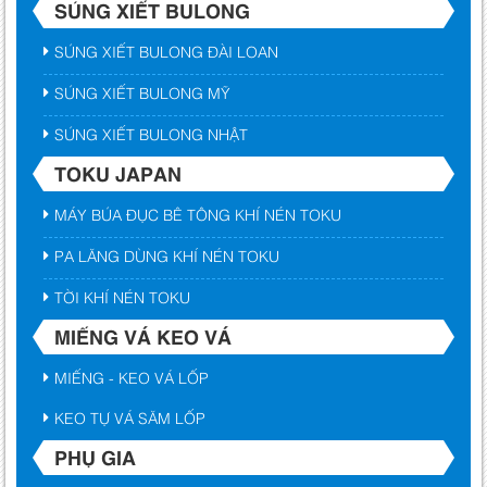
SÚNG XIẾT BULONG
SÚNG XIẾT BULONG ĐÀI LOAN
SÚNG XIẾT BULONG MỸ
SÚNG XIẾT BULONG NHẬT
TOKU JAPAN
MÁY BÚA ĐỤC BÊ TÔNG KHÍ NÉN TOKU
PA LĂNG DÙNG KHÍ NÉN TOKU
TỜI KHÍ NÉN TOKU
MIẾNG VÁ KEO VÁ
MIẾNG - KEO VÁ LỐP
KEO TỰ VÁ SĂM LỐP
PHỤ GIA