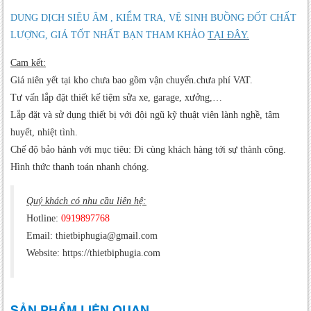
DUNG DỊCH SIÊU ÂM , KIỂM TRA, VỆ SINH BUỒNG ĐỐT CHẤT
LƯỢNG, GIÁ TỐT NHẤT BẠN THAM KHẢO
TẠI ĐÂY.
Cam kết:
Giá niên yết tại kho chưa bao gồm vận chuyển.chưa phí VAT.
Tư vấn lắp đặt thiết kế tiệm sửa xe, garage, xưởng,…
Lắp đặt và sử dụng thiết bị với đội ngũ kỹ thuật viên lành nghề, tâm
huyết, nhiệt tình.
Chế độ bảo hành với mục tiêu: Đi cùng khách hàng tới sự thành công.
Hình thức thanh toán nhanh chóng.
Quý khách có nhu cầu liên hệ:
Hotline:
0919897768
Email: thietbiphugia@gmail.com
Website: https://thietbiphugia.com
SẢN PHẨM LIÊN QUAN