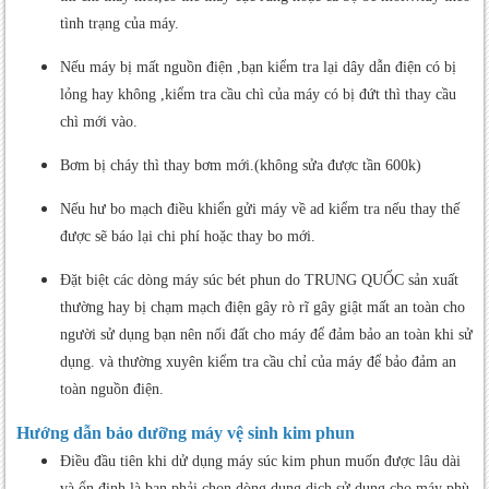
tình trạng của máy.
Nếu máy bị mất nguồn điện ,bạn kiểm tra lại dây dẫn điện có bị
lỏng hay không ,kiểm tra cầu chì của máy có bị đứt thì thay cầu
chì mới vào.
Bơm bị cháy thì thay bơm mới.(không sửa được tần 600k)
Nếu hư bo mạch điều khiển gửi máy về ad kiểm tra nếu thay thế
được sẽ báo lại chi phí hoặc thay bo mới.
Đặt biệt các dòng máy súc bét phun do TRUNG QUỐC sản xuất
thường hay bị chạm mạch điện gây rò rĩ gây giật mất an toàn cho
người sử dụng bạn nên nối đất cho máy để đảm bảo an toàn khi sử
dụng. và thường xuyên kiểm tra cầu chỉ của máy để bảo đảm an
toàn nguồn điện.
Hướng dẫn bảo dưỡng máy vệ sinh kim phun
Điều đầu tiên khi dử dụng máy súc kim phun muốn được lâu dài
và ổn định là bạn phải chọn dòng dung dịch sử dụng cho máy phù