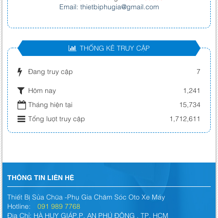
Email: thietbiphugia@gmail.com
THỐNG KÊ TRUY CẬP
Đang truy cập
7
Hôm nay
1,241
Tháng hiện tại
15,734
Tổng lượt truy cập
1,712,611
THÔNG TIN LIÊN HỆ
Thiết Bị Sửa Chữa -Phụ Gia Chăm Sóc Oto Xe Máy
Hotline:
091 989 7768
Địa Chỉ: HÀ HUY GIÁP,P. AN PHÚ ĐÔNG , TP. HCM