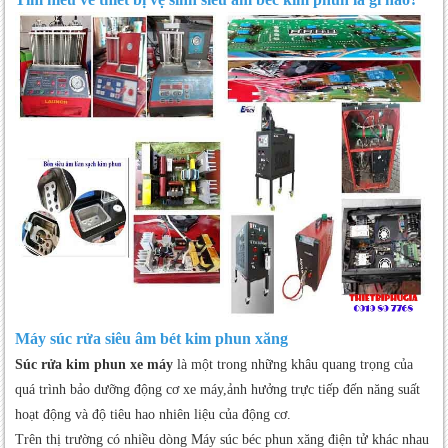
Bể rung súc siêu âm bét kim phun không hoạt
động
Hướng Dẫn Cách Sửa Chữa Máy Súc Rửa Siêu
Âm Béc Kim Phu
Hướng dẫn bảo dưỡng máy vệ sinh kim phun
Tìm Hiểu Máy Vệ Sinh Buồng Đốt Xe Máy Oto Là Gì
Nào
Máy Vệ Sinh Buồng Đốt Trên Thị Trường Có Những
Dòng Nào,Bạn Tham Khảo Tại Đây.
Hướng Dẫn Bảo Dưỡng Định Kỳ Máy Vệ Sinh Buồng
Đốt Chuyên Biệt Và Sửa Chữa Khi Máy Gặp Sự Cố
Máy súc rửa siêu âm bét kim phun xăng
Súc rửa kim phun xe máy
là một trong những khâu quang trọng của
quá trình bảo dưỡng động cơ xe máy,ảnh hưởng trực tiếp đến năng suất
hoạt động và độ tiêu hao nhiên liệu của động cơ.
Trên thị trường có nhiều dòng Máy súc béc phun xăng điện tử khác nhau