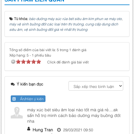
Từ khóa:
bảo dưỡng máy súc rửa bét siêu âm kim phun xe máy oto
,
máy vệ sinh buồng đốt các loại trên thị trường
,
cung cấp dung dịch
siêu âm
,
vệ sinh buồng đốt giá rẻ nhất thị trường
Tổng số điểm của bài viết là: 5 trong 1 đánh giá
Xếp hạng:
5
-
1
phiếu bầu
Click để đánh giá bài viết
Ý kiến bạn đọc
Ẩn/Hiện ý kiến
máy xúc bét siêu âm loại nào tốt mà giá rẻ....ak
sẵn hỗ trợ mình cách bảo dưỡng máy buồng đốt
nha
Hung Tran
29/03/2021 09:50