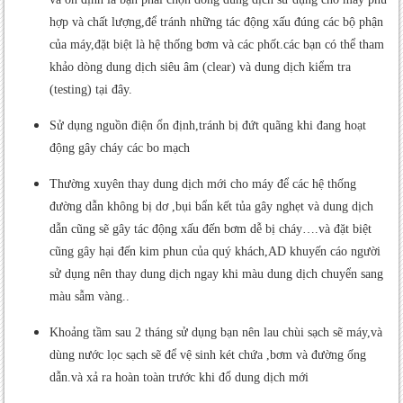
hợp và chất lượng,để tránh những tác động xấu đúng các bộ phận
của máy,đặt biệt là hệ thống bơm và các phốt.các bạn có thể tham
khảo dòng dung dịch siêu âm (clear) và dung dịch kiểm tra
(testing) tại đây.
Sử dụng nguồn điện ổn định,tránh bị đứt quãng khi đang hoạt
động gây cháy các bo mạch
Thường xuyên thay dung dịch mới cho máy để các hệ thống
đường dẫn không bị dơ ,bụi bẩn kết tủa gây nghẹt và dung dịch
dẫn cũng sẽ gây tác động xấu đến bơm dễ bị cháy….và đặt biệt
cũng gây hại đến kim phun của quý khách,AD khuyến cáo người
sử dụng nên thay dung dịch ngay khi màu dung dịch chuyển sang
màu sẫm vàng..
Khoảng tầm sau 2 tháng sử dụng bạn nên lau chùi sạch sẽ máy,và
dùng nước lọc sạch sẽ để vệ sinh két chứa ,bơm và đường ống
dẫn.và xả ra hoàn toàn trước khi đổ dung dịch mới