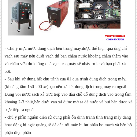
- Chú ý mực nước dung dịch bên trong máy,được thể hiện qua ống chỉ
vạch sau máy nếu dưới vạch thì bạn châm nước khoáng châm thêm vào
và châm vừa đủ không quá vạch cao,máy sẽ nhảy rơ le và bạn phải xả
bớt.
- Sau khi sử dụng hết chu trình của 01 quá trình dung dịch trong máy..
(khoảng tầm 150-200 xe)bạn nên xả hết dung dịch trong máy ra ngoài
Dùng vòi nước sạch xả trực tiếp vào đầu chỗ đổ dung dịch vào trong tầm
khoảng 2-3 phút,bên dưới van xả được mở ra để nước và bụi bẩn được xả
trực tiếp ra ngoài.
- chú ý phần nguồn điện sử dụng phải ổn định tránh tình trạng máy đang
hoạt động bị ngát quãng sẽ dễ dẫn tới máy bị hư phần bo mạch và bên bộ
phận điện phân.