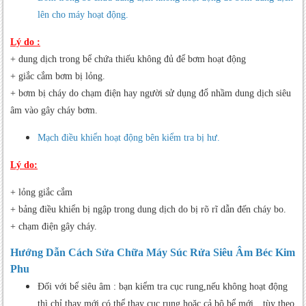
lên cho máy hoạt động.
Lý do :
+ dung dịch trong bể chứa thiếu không đủ để bơm hoạt động
+ giắc cắm bơm bị lỏng.
+ bơm bị cháy do chạm điện hay người sử dụng đổ nhầm dung dịch siêu
âm vào gây cháy bơm.
Mạch điều khiển hoạt động bên kiểm tra bị hư.
Lý do:
+ lỏng giắc cắm
+ bảng điều khiển bị ngập trong dung dịch do bị rõ rĩ dẫn đến cháy bo.
+ chạm điện gây cháy.
Hướng Dẫn Cách Sửa Chữa Máy Súc Rửa Siêu Âm Béc Kim
Phu
Đối với bể siêu âm : bạn kiểm tra cục rung,nếu không hoạt động
thì chỉ thay mới,có thể thay cục rung hoặc cả bộ bể mới…tùy theo