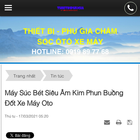
THIẾT BỊ - PHỤ GIA CHĂM
SÓC ÔTÔ XE MÁY
HOTLINE: 0919 89 77 68
Trang nhất
Tin tức
Máy Súc Bét Siêu Âm Kim Phun Buồng
Đốt Xe Máy Oto
Thứ tư - 17/03/2021 05:20