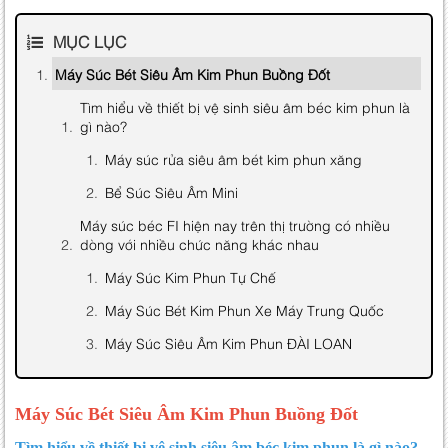
MỤC LỤC
Máy Súc Bét Siêu Âm Kim Phun Buồng Đốt
Tìm hiểu về thiết bị vệ sinh siêu âm béc kim phun là
gì nào?
Máy súc rửa siêu âm bét kim phun xăng
Bể Súc Siêu Âm Mini
Máy súc béc FI hiện nay trên thị trường có nhiều
dòng với nhiều chức năng khác nhau
Máy Súc Kim Phun Tự Chế
Máy Súc Bét Kim Phun Xe Máy Trung Quốc
Máy Súc Siêu Âm Kim Phun ĐÀI LOAN
Những hư hỏng thường gặp của máy súc siêu âm
bét kim phun
Máy Súc Bét Siêu Âm Kim Phun Buồng Đốt
Cách Bảo Dưỡng, Sửa Chữa, Thay Thế Phụ Tùng
Máy Xúc Rửa Siêu Âm Béc Kim Phun
Tìm hiểu về thiết bị vệ sinh siêu âm béc kim phun là gì nào?