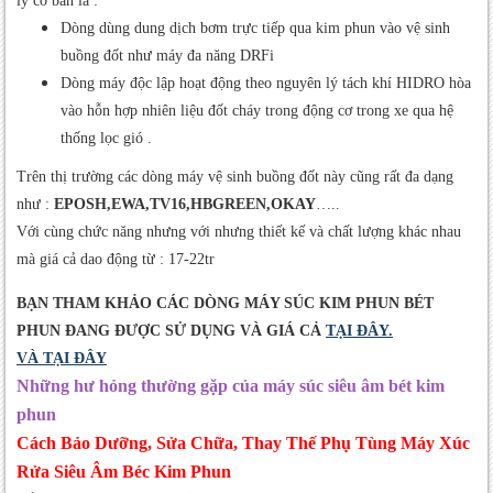
lý cơ bản là :
Dòng dùng dung dịch bơm trực tiếp qua kim phun vào vệ sinh
buồng đốt như máy đa năng DRFi
Dòng máy độc lập hoạt động theo nguyên lý tách khí HIDRO hòa
vào hỗn hợp nhiên liệu đốt cháy trong động cơ trong xe qua hệ
thống lọc gió .
Trên thị trường các dòng máy vệ sinh buồng đốt này cũng rất đa dạng
như :
EPOSH,EWA,TV16,HBGREEN,OKAY
…..
Với cùng chức năng nhưng với nhưng thiết kế và chất lượng khác nhau
mà giá cả dao động từ : 17-22tr
BẠN THAM KHẢO CÁC DÒNG MÁY SÚC KIM PHUN BÉT
PHUN ĐANG ĐƯỢC SỬ DỤNG VÀ GIÁ CẢ
TẠI ĐÂY.
VÀ TẠI ĐÂY
Những hư hỏng thường gặp của máy súc siêu âm bét kim
phun
Cách Bảo Dưỡng, Sửa Chữa, Thay Thế Phụ Tùng Máy Xúc
Rửa Siêu Âm Béc Kim Phun