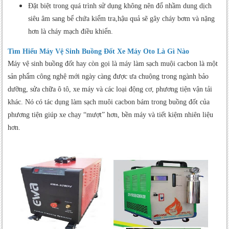
Đặt biệt trong quá trình sử dụng không nên đổ nhầm dung dịch
siêu âm sang bể chứa kiểm tra,hậu quả sẽ gây cháy bơm và nặng
hơn là cháy mạch điều khiển.
Tìm Hiểu Máy Vệ Sinh Buồng Đốt Xe Máy Oto Là Gì Nào
Máy vệ sinh buồng đốt hay còn gọi là máy làm sạch muội cacbon là một
sản phẩm công nghệ mới ngày càng được ưa chuộng trong ngành bảo
dưỡng, sửa chữa ô tô, xe máy và các loại động cơ, phương tiện vận tải
khác. Nó có tác dụng làm sạch muôi cacbon bám trong buồng đốt của
phương tiện giúp xe chạy “mượt” hơn, bền máy và tiết kiệm nhiên liệu
hơn.