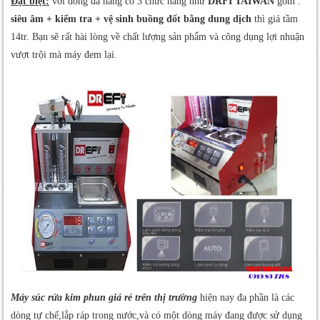
Đặt biệt:
với dòng đa năng có 3 chức năng như
DRFI TAIWAN
gồm :
siêu âm + kiểm tra + vệ sinh buồng đốt bằng dung dịch
thì giá tầm
14tr. Bạn sẽ rất hài lòng về chất lượng sản phẩm và công dụng lợi nhuận
vượt trội mà máy đem lại.
Máy súc rửa kim phun giá rẻ trên thị trường
hiện nay đa phần là các
dòng tự chế,lắp ráp trong nước,và có một dòng máy đang được sử dụng