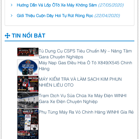
(27/05/2020)
Hướng Dẫn Vá Lốp ÔTô Xe Máy Không Săm
(22/04/2020)
Giới Thiệu Cuộn Dây Hơi Tự Rút Ròng Rọc
TIN NỔI BẬT
Tủ Dụng Cụ CSPS Tiêu Chuẩn Mỹ – Nâng Tầm
Gara Chuyên Nghiệps
Máy Nạp Gas Điều Hòa Ô Tô X849/X545 Chính
Hãng
MÁY KIỂM TRA VÀ LÀM SẠCH KIM PHUN
NHIÊN LIÊU OTO
Trạm Dịch Vụ Sửa Chữa Xe Máy Điện WINHI
Gara Xe Điện Chuyên Nghiệp
Phụ Tùng Máy Ra Vỏ Chính Hãng WINHI Gía Rẻ