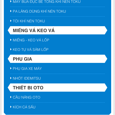
MÁY BÚA ĐỤC BÊ TÔNG KHÍ NÉN TOKU
PA LĂNG DÙNG KHÍ NÉN TOKU
TỜI KHÍ NÉN TOKU
MIẾNG VÁ KEO VÁ
MIẾNG - KEO VÁ LỐP
KEO TỰ VÁ SĂM LỐP
PHỤ GIA
PHỤ GIA XE MÁY
NHỚT IDEMITSU
THIẾT BỊ OTO
CẦU NÂNG OTO
KÍCH CÁ SẤU