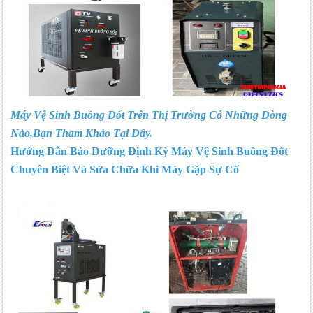
Máy Vệ Sinh Buồng Đốt Trên Thị Trường Có Những Dòng
Nào,Bạn Tham Khảo
Tại Đây.
Hướng Dẫn Bảo Dưỡng Định Kỳ Máy Vệ Sinh Buồng Đốt
Chuyên Biệt Và Sửa Chữa Khi Máy Gặp Sự Cố