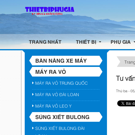
TRANG NHẤT
THIẾT BỊ
PHỤ GIA
BÀN NÂNG XE MÁY
Trang
MÁY RA VỎ
Tư vấn
MÁY RA VỎ TRUNG QUỐC
Thứ ba - 05
MÁY RA VỎ ĐÀI LOAN
MÁY RA VỎ LEO Y
SÚNG XIẾT BULONG
SÚNG XIẾT BULONG ĐÀI