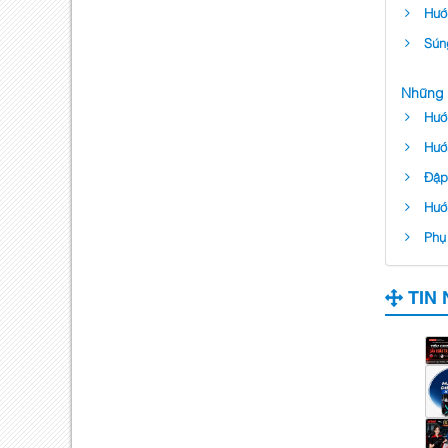
Hướ
Sún
Những 
Hướ
Hướ
Đập 
Hướ
Phụ 
TIN 