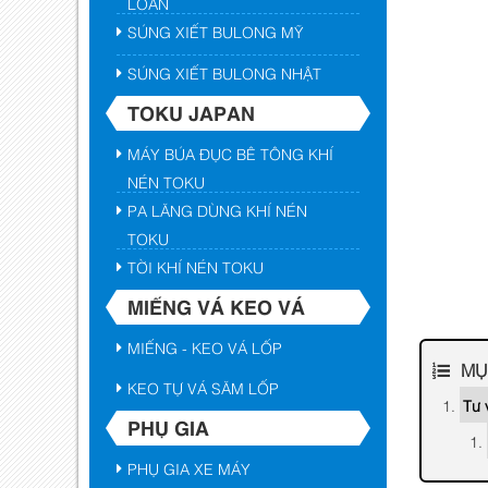
LOAN
SÚNG XIẾT BULONG MỸ
SÚNG XIẾT BULONG NHẬT
TOKU JAPAN
MÁY BÚA ĐỤC BÊ TÔNG KHÍ
NÉN TOKU
PA LĂNG DÙNG KHÍ NÉN
TOKU
TỜI KHÍ NÉN TOKU
MIẾNG VÁ KEO VÁ
MIẾNG - KEO VÁ LỐP
MỤ
KEO TỰ VÁ SĂM LỐP
Tư 
PHỤ GIA
PHỤ GIA XE MÁY