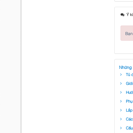
Ý ki
Bạn 
Những 
Tủ đ
Giới
Hướ
Phụ 
Lắp
Các
Cấu