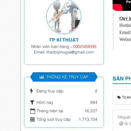
Quý k
Hotli
Email
TP KĨ THUẬT
Websit
Nhân viên bán hàng
- 0902489095
Email: thietbiphugia@gmail.com
THỐNG KÊ TRUY CẬP
SẢN P
Đang truy cập
2
Từ kh
Hôm nay
684
Tháng hiện tại
16,227
Tổng số 
Tổng lượt truy cập
1,713,104