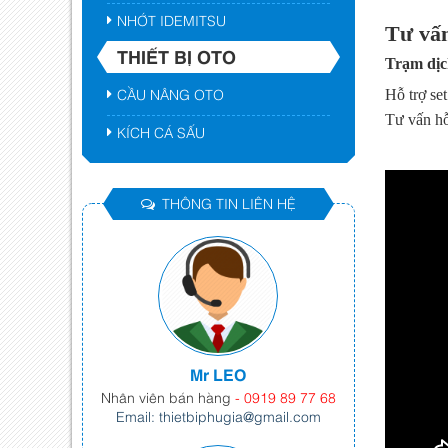
NHỚT IDEMITSU
Tư vấn
THIẾT BỊ OTO
Trạm dịc
CẦU NÂNG OTO
Hỗ trợ set
Tư vấn hỗ
KÍCH CÁ SẤU
THÔNG TIN LIÊN HỆ
Mr LEO
Nhân viên bán hàng
- 0919 89 77 68
Email: thietbiphugia@gmail.com