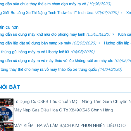
(19/06/2020)
ng dẫn sửa chữa thay thế sim chân đạp máy ra vỏ
(30/07/2020)
g Xiết Bu Lông Xe Tải Nặng Tech Thdw-1s 1″ Inch Usa
Xe
tin cũ hơn
(05/05/2020)
ng dẫn sử dụng máy khử mùi oto phòng máy lạnh
Kích cá
(05/05/2020)
ng dẫn lắp đặt sử dụng bàn nâng xe máy
Hướng dẫn lắp 
(04/05/2020)
thùng gửi hàng máy ra vỏ Liberty lc810f
(04/05/2
ng dẫn sử dụng máy ra vỏ máy tháo vỏ lốp không ruột xe máy oto
(14/04/2020)
tùng thay thế cho máy ra vỏ máy tháo lốp xe trung quốc
NỔI BẬT
Tủ Dụng Cụ CSPS Tiêu Chuẩn Mỹ – Nâng Tầm Gara Chuyên 
Máy Nạp Gas Điều Hòa Ô Tô X849/X545 Chính Hãng
MÁY KIỂM TRA VÀ LÀM SẠCH KIM PHUN NHIÊN LIÊU OTO