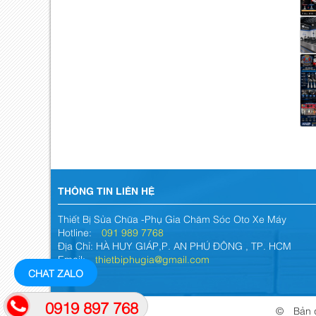
THÔNG TIN LIÊN HỆ
Thiết Bị Sửa Chữa -Phụ Gia Chăm Sóc Oto Xe Máy
Hotline:
091 989 7768
Địa Chỉ: HÀ HUY GIÁP,P. AN PHÚ ĐÔNG , TP. HCM
Email:
thietbiphugia@gmail.com
CHAT ZALO
0919 897 768
© Bản q