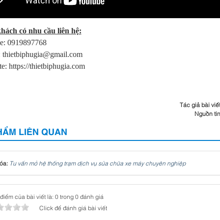
hách có nhu cầu liên hệ:
ne: 0919897768
: thietbiphugia@gmail.com
e: https://thietbiphugia.com
Tác giả bài viế
Nguồn ti
HẨM LIÊN QUAN
óa:
Tư vấn mở hệ thống trạm dịch vụ sửa chữa xe máy chuyên nghiệp
điểm của bài viết là: 0 trong 0 đánh giá
Click để đánh giá bài viết