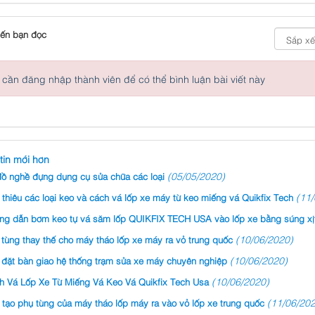
ến bạn đọc
cần đăng nhập thành viên để có thể bình luận bài viết này
tin mới hơn
(05/05/2020)
ồ nghề đựng dụng cụ sửa chữa các loại​​​​​​​
(11/
 thiêu các loại keo và cách vá lốp xe máy từ keo miếng vá Quikfix Tech
ng dẫn bơm keo tự vá săm lốp QUIKFIX TECH USA vào lốp xe bằng súng xịt
(10/06/2020)
tùng thay thế cho máy tháo lốp xe máy ra vỏ trung quốc
(10/06/2020)
 đặt bàn giao hệ thống trạm sửa xe máy chuyên nghiệp
(10/06/2020)
h Vá Lốp Xe Từ Miếng Vá Keo Vá Quikfix Tech Usa
(11/06/202
 tạo phụ tùng của máy tháo lốp máy ra vào vỏ lốp xe trung quốc