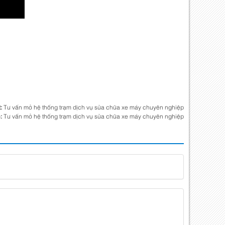
t:
Tư vấn mở hệ thống trạm dịch vụ sửa chữa xe máy chuyên nghiệp
n:
Tư vấn mở hệ thống trạm dịch vụ sửa chữa xe máy chuyên nghiệp