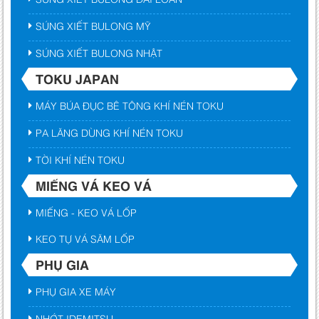
SÚNG XIẾT BULONG MỸ
SÚNG XIẾT BULONG NHẬT
TOKU JAPAN
MÁY BÚA ĐỤC BÊ TÔNG KHÍ NÉN TOKU
PA LĂNG DÙNG KHÍ NÉN TOKU
TỜI KHÍ NÉN TOKU
MIẾNG VÁ KEO VÁ
MIẾNG - KEO VÁ LỐP
KEO TỰ VÁ SĂM LỐP
PHỤ GIA
PHỤ GIA XE MÁY
NHỚT IDEMITSU