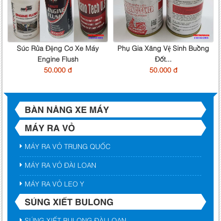
Súc Rửa Động Cơ Xe Máy
Phụ Gia Xăng Vệ Sinh Buồng
Engine Flush
Đốt...
50.000 đ
50.000 đ
BÀN NÂNG XE MÁY
MÁY RA VỎ
MÁY RA VỎ TRUNG QUỐC
MÁY RA VỎ ĐÀI LOAN
MÁY RA VỎ LEO Y
SÚNG XIẾT BULONG
SÚNG XIẾT BULONG ĐÀI LOAN