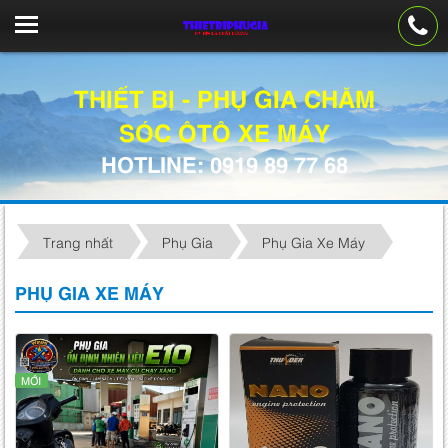
THIẾT BỊ - PHỤ GIA CHĂM
SÓC ÔTÔ XE MÁY
HOTLINE: 0919 89 77 68
Trang nhất
Phụ Gia
Phụ Gia Xe Máy
PHỤ GIA XE MÁY
MỚI