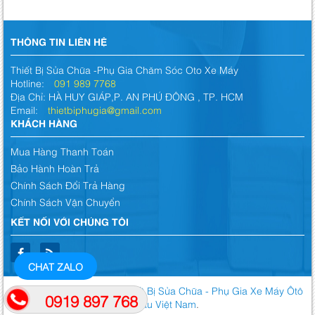
THÔNG TIN LIÊN HỆ
Thiết Bị Sửa Chữa -Phụ Gia Chăm Sóc Oto Xe Máy
Hotline:
091 989 7768
Địa Chỉ: HÀ HUY GIÁP,P. AN PHÚ ĐÔNG , TP. HCM
Email:
thietbiphugia@gmail.com
KHÁCH HÀNG
Mua Hàng Thanh Toán
Bảo Hành Hoàn Trả
Chính Sách Đổi Trả Hàng
Chính Sách Vận Chuyển
KẾT NỐI VỚI CHÚNG TÔI
CHAT ZALO
© Bản quyền thuộc về
Thiết Bị Sửa Chữa - Phụ Gia Xe Máy Ôtô
0919 897 768
Hàng Đầu Việt Nam
.