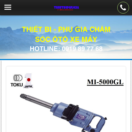
THIẾT BỊ - PHỤ GIA CHĂM
SÓC ÔTÔ XE MÁY
HOTLINE: 0919 89 77 68