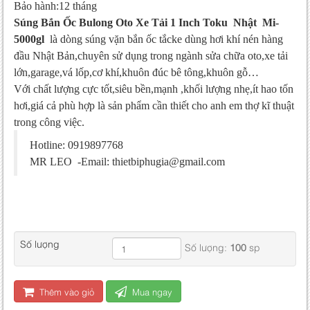
Bảo hành:12 tháng
Súng Bắn Ốc Bulong Oto Xe Tải 1 Inch Toku Nhật Mi-
5000gl
là dòng súng vặn bắn ốc tắcke dùng hơi khí nén hàng
đầu Nhật Bản,chuyên sử dụng trong ngành sửa chữa oto,xe tải
lớn,garage,vá lốp,cơ khí,khuôn đúc bê tông,khuôn gỗ…
Với chất lượng cực tốt,siêu bền,mạnh ,khối lượng nhẹ,ít hao tốn
hơi,giá cả phù hợp là sản phẩm cần thiết cho anh em thợ kĩ thuật
trong công việc.
Hotline: 0919897768
MR LEO -
Email: thietbiphugia@gmail.com
Số lượng
Số lượng:
100
sp
Thêm vào giỏ
Mua ngay