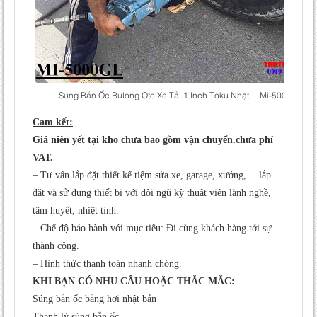
Súng Bắn Ốc Bulong Oto Xe Tải 1 Inch Toku Nhật Mi-5000gl
Cam kết:
Giá niên yết tại kho chưa bao gồm vận chuyển.chưa phí
VAT.
– Tư vấn lắp đặt thiết kế tiệm sửa xe, garage, xưởng,… lắp
đặt và sử dụng thiết bị với đội ngũ kỹ thuật viên lành nghề,
tâm huyết, nhiệt tình.
– Chế độ bảo hành với mục tiêu: Đi cùng khách hàng tới sự
thành công.
– Hình thức thanh toán nhanh chóng.
KHI BẠN CÓ NHU CẦU HOẶC THẮC MẮC:
Súng bắn ốc bằng hơi nhật bản
Thanh lý súng bắn ốc