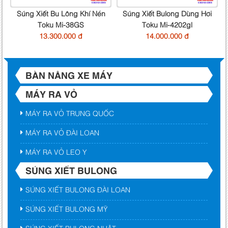
Súng Xiết Bu Lông Khí Nén
Súng Xiết Bulong Dùng Hơi
Toku Mi-38GS
Toku Mi-4202gl
13.300.000 đ
14.000.000 đ
BÀN NÂNG XE MÁY
MÁY RA VỎ
MÁY RA VỎ TRUNG QUỐC
MÁY RA VỎ ĐÀI LOAN
MÁY RA VỎ LEO Y
SÚNG XIẾT BULONG
SÚNG XIẾT BULONG ĐÀI LOAN
SÚNG XIẾT BULONG MỸ
SÚNG XIẾT BULONG NHẬT