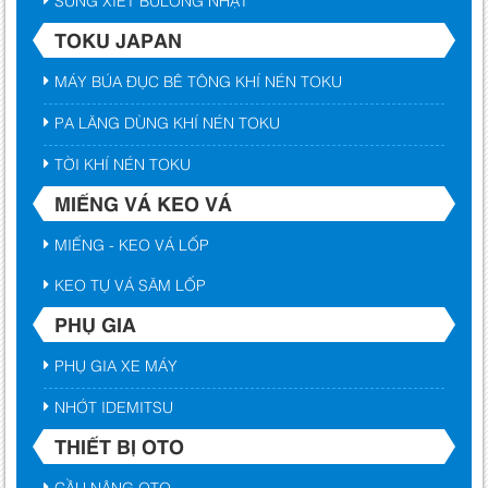
TOKU JAPAN
MÁY BÚA ĐỤC BÊ TÔNG KHÍ NÉN TOKU
PA LĂNG DÙNG KHÍ NÉN TOKU
TỜI KHÍ NÉN TOKU
MIẾNG VÁ KEO VÁ
MIẾNG - KEO VÁ LỐP
KEO TỰ VÁ SĂM LỐP
PHỤ GIA
PHỤ GIA XE MÁY
NHỚT IDEMITSU
THIẾT BỊ OTO
CẦU NÂNG OTO