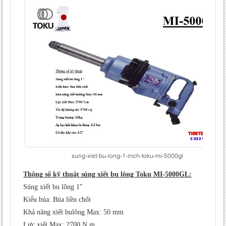
sung-xiet-bu-long-1-inch-toku-mi-5000gl
Thông số kỹ thuật súng xiết bu lông Toku MI-5000GL:
Súng xiết bu lông 1″
Kiểu búa: Búa liền chốt
Khả năng xiết bulông Max: 50 mm
Lực xiết Max: 2700 N.m