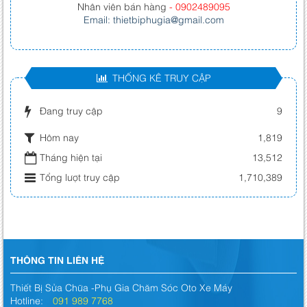
Nhân viên bán hàng
- 0902489095
Email: thietbiphugia@gmail.com
THỐNG KÊ TRUY CẬP
Đang truy cập
9
Hôm nay
1,819
Tháng hiện tại
13,512
Tổng lượt truy cập
1,710,389
THÔNG TIN LIÊN HỆ
Thiết Bị Sửa Chữa -Phụ Gia Chăm Sóc Oto Xe Máy
Hotline:
091 989 7768