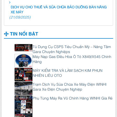
DỊCH VỤ CHO THUÊ VÀ SỬA CHỮA BẢO DƯỠNG BÀN NÂNG
XE MÁY
(21/09/2025)
TIN NỔI BẬT
Tủ Dụng Cụ CSPS Tiêu Chuẩn Mỹ – Nâng Tầm
Gara Chuyên Nghiệps
Máy Nạp Gas Điều Hòa Ô Tô X849/X545 Chính
Hãng
MÁY KIỂM TRA VÀ LÀM SẠCH KIM PHUN
NHIÊN LIÊU OTO
Trạm Dịch Vụ Sửa Chữa Xe Máy Điện WINHI
Gara Xe Điện Chuyên Nghiệp
Phụ Tùng Máy Ra Vỏ Chính Hãng WINHI Gía Rẻ