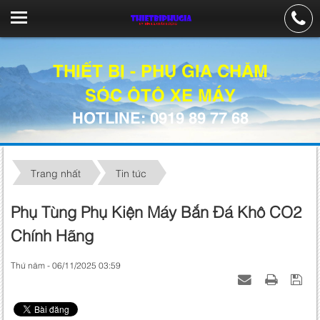
THIẾT BỊ - PHỤ GIA CHĂM
SÓC ÔTÔ XE MÁY
HOTLINE: 0919 89 77 68
Trang nhất
Tin tức
Phụ Tùng Phụ Kiện Máy Bắn Đá Khô CO2
Chính Hãng
Thứ năm - 06/11/2025 03:59