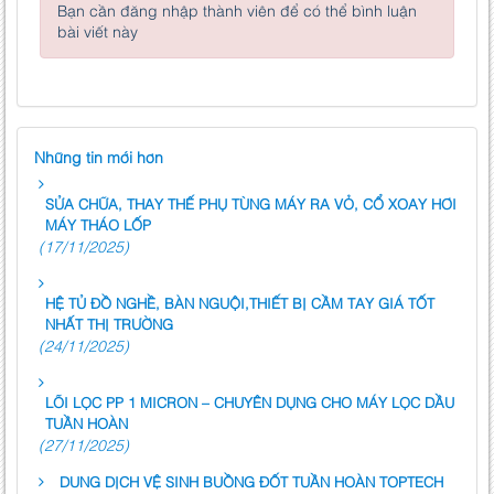
Bạn cần đăng nhập thành viên để có thể bình luận
bài viết này
Những tin mới hơn
SỬA CHỮA, THAY THẾ PHỤ TÙNG MÁY RA VỎ, CỔ XOAY HƠI
MÁY THÁO LỐP
(17/11/2025)
HỆ TỦ ĐỒ NGHỀ, BÀN NGUỘI,THIẾT BỊ CẦM TAY GIÁ TỐT
NHẤT THỊ TRƯỜNG
(24/11/2025)
LÕI LỌC PP 1 MICRON – CHUYÊN DỤNG CHO MÁY LỌC DẦU
TUẦN HOÀN
(27/11/2025)
DUNG DỊCH VỆ SINH BUỒNG ĐỐT TUẦN HOÀN TOPTECH