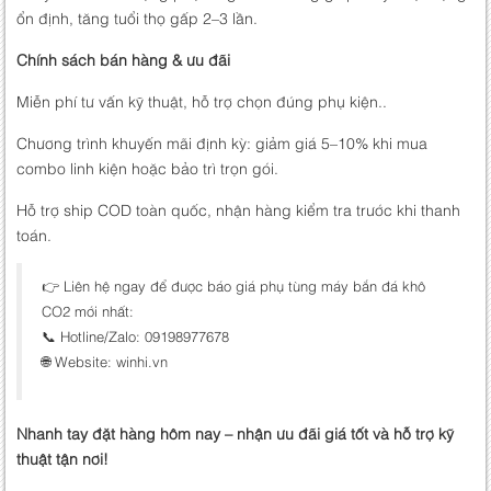
ổn định, tăng tuổi thọ gấp 2–3 lần.
Chính sách bán hàng & ưu đãi
Miễn phí tư vấn kỹ thuật, hỗ trợ chọn đúng phụ kiện..
Chương trình khuyến mãi định kỳ: giảm giá 5–10% khi mua
combo linh kiện hoặc bảo trì trọn gói.
Hỗ trợ ship COD toàn quốc, nhận hàng kiểm tra trước khi thanh
toán.
👉 Liên hệ ngay để được báo giá phụ tùng máy bắn đá khô
CO2 mới nhất:
📞 Hotline/Zalo: 09198977678
🌐 Website: winhi.vn
Nhanh tay đặt hàng hôm nay – nhận ưu đãi giá tốt và hỗ trợ kỹ
thuật tận nơi!