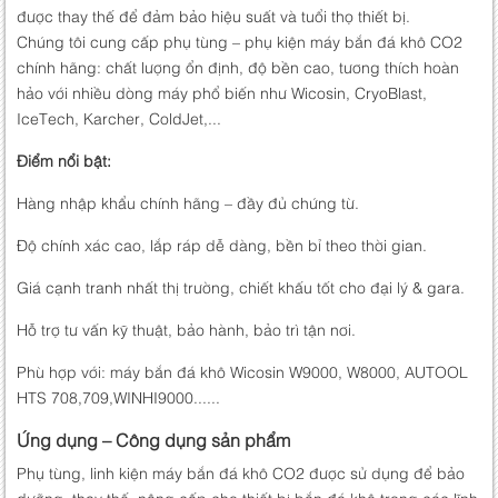
được thay thế để đảm bảo hiệu suất và tuổi thọ thiết bị.
Chúng tôi cung cấp phụ tùng – phụ kiện máy bắn đá khô CO2
chính hãng: chất lượng ổn định, độ bền cao, tương thích hoàn
hảo với nhiều dòng máy phổ biến như Wicosin, CryoBlast,
IceTech, Karcher, ColdJet,...
Điểm nổi bật:
Hàng nhập khẩu chính hãng – đầy đủ chứng từ.
Độ chính xác cao, lắp ráp dễ dàng, bền bỉ theo thời gian.
Giá cạnh tranh nhất thị trường, chiết khấu tốt cho đại lý & gara.
Hỗ trợ tư vấn kỹ thuật, bảo hành, bảo trì tận nơi.
Phù hợp với: máy bắn đá khô Wicosin W9000, W8000, AUTOOL
HTS 708,709,WINHI9000......
Ứng dụng – Công dụng sản phẩm
Phụ tùng, linh kiện máy bắn đá khô CO2 được sử dụng để bảo
dưỡng, thay thế, nâng cấp cho thiết bị bắn đá khô trong các lĩnh