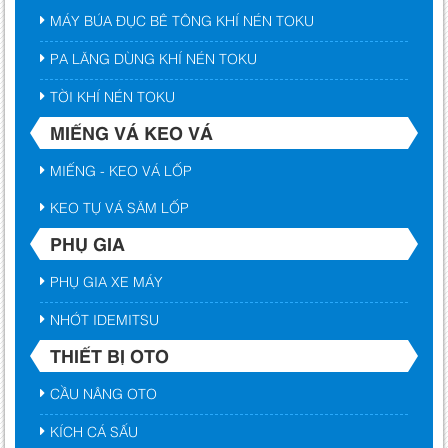
MÁY BÚA ĐỤC BÊ TÔNG KHÍ NÉN TOKU
PA LĂNG DÙNG KHÍ NÉN TOKU
TỜI KHÍ NÉN TOKU
MIẾNG VÁ KEO VÁ
MIẾNG - KEO VÁ LỐP
KEO TỰ VÁ SĂM LỐP
PHỤ GIA
PHỤ GIA XE MÁY
NHỚT IDEMITSU
THIẾT BỊ OTO
CẦU NÂNG OTO
KÍCH CÁ SẤU