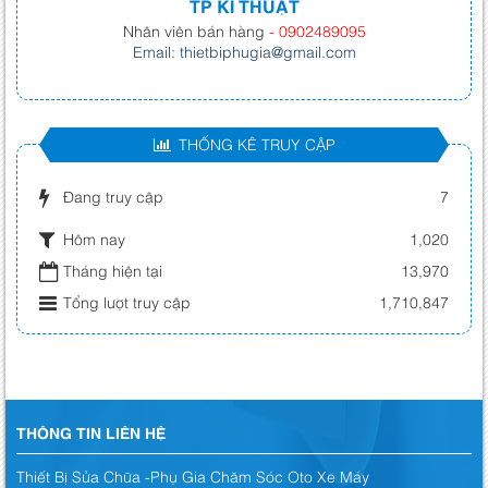
TP KĨ THUẬT
Nhân viên bán hàng
- 0902489095
Email: thietbiphugia@gmail.com
THỐNG KÊ TRUY CẬP
Đang truy cập
7
Hôm nay
1,020
Tháng hiện tại
13,970
Tổng lượt truy cập
1,710,847
THÔNG TIN LIÊN HỆ
Thiết Bị Sửa Chữa -Phụ Gia Chăm Sóc Oto Xe Máy