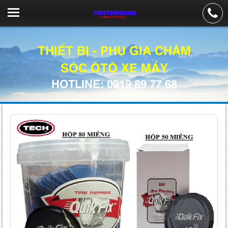
THIẾT BỊ - PHỤ GIA CHĂM
SÓC ÔTÔ XE MÁY
HOTLINE: 0919 89 77 68