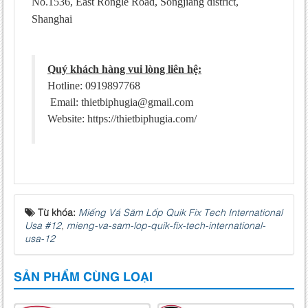
No.1536, East Rongle Road, Songjiang district,
Shanghai
Quý khách hàng vui lòng liên hệ:
Hotline: 0919897768
Email: thietbiphugia@gmail.com
Website: https://thietbiphugia.com/
Từ khóa:
Miếng Vá Săm Lốp Quik Fix Tech International
Usa #12
,
mieng-va-sam-lop-quik-fix-tech-international-
usa-12
SẢN PHẨM CÙNG LOẠI