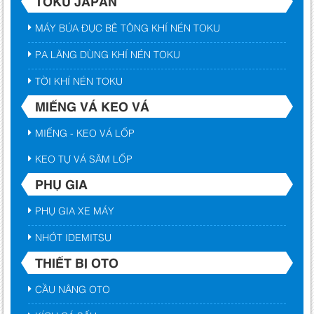
TOKU JAPAN
MÁY BÚA ĐỤC BÊ TÔNG KHÍ NÉN TOKU
PA LĂNG DÙNG KHÍ NÉN TOKU
TỜI KHÍ NÉN TOKU
MIẾNG VÁ KEO VÁ
MIẾNG - KEO VÁ LỐP
KEO TỰ VÁ SĂM LỐP
PHỤ GIA
PHỤ GIA XE MÁY
NHỚT IDEMITSU
THIẾT BỊ OTO
CẦU NÂNG OTO