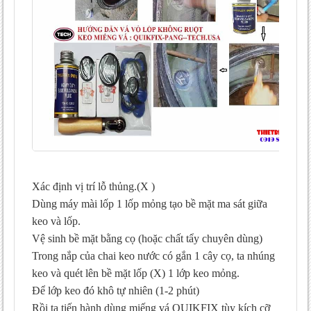
Xác định vị trí lỗ thủng.(X )
Dùng máy mài lốp 1 lốp mỏng tạo bề mặt ma sát giữa
keo và lốp.
Vệ sinh bề mặt bằng cọ (hoặc chất tẩy chuyên dùng)
Trong nắp của chai keo nước có gắn 1 cây cọ, ta nhúng
keo và quét lên bề mặt lốp (X) 1 lớp keo mỏng.
Để lớp keo đó khô tự nhiên (1-2 phút)
Rồi ta tiến hành dùng miếng vá QUIKFIX tùy kích cỡ