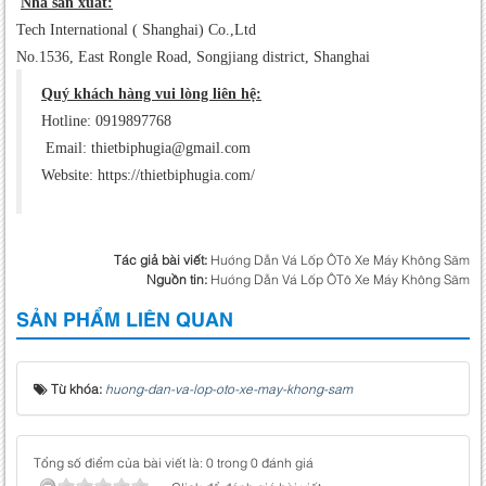
Nhà sản xuất:
Tech International ( Shanghai) Co.,Ltd
No.1536, East Rongle Road, Songjiang district, Shanghai
Quý khách hàng vui lòng liên hệ:
Hotline: 0919897768
Email: thietbiphugia@gmail.com
Website: https://thietbiphugia.com/
Tác giả bài viết:
Hướng Dẫn Vá Lốp ÔTô Xe Máy Không Săm
Nguồn tin:
Hướng Dẫn Vá Lốp ÔTô Xe Máy Không Săm
SẢN PHẨM LIÊN QUAN
Từ khóa:
huong-dan-va-lop-oto-xe-may-khong-sam
Tổng số điểm của bài viết là: 0 trong 0 đánh giá