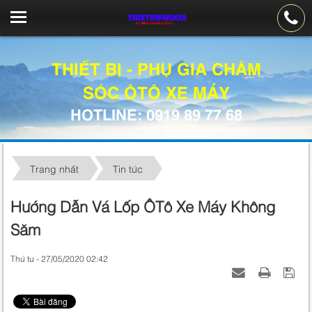
THIẾT BỊ - PHỤ GIA CHĂM
SÓC ÔTÔ XE MÁY
HOTLINE: 0919 89 77 68
Trang nhất
Tin tức
Hướng Dẫn Vá Lốp ÔTô Xe Máy Không
Săm
Thứ tư - 27/05/2020 02:42