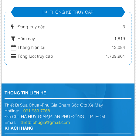
THỐNG KÊ TRUY CẬP
Đang truy cập
3
Hôm nay
1,819
Tháng hiện tại
13,084
Tổng lượt truy cập
1,709,961
THÔNG TIN LIÊN HỆ
Thiết Bị Sửa Chữa -Phụ Gia Chăm Sóc Oto Xe Máy
Hotline:
091 989 7768
Địa Chỉ: HÀ HUY GIÁP,P. AN PHÚ ĐÔNG , TP. HCM
Email:
thietbiphugia@gmail.com
KHÁCH HÀNG