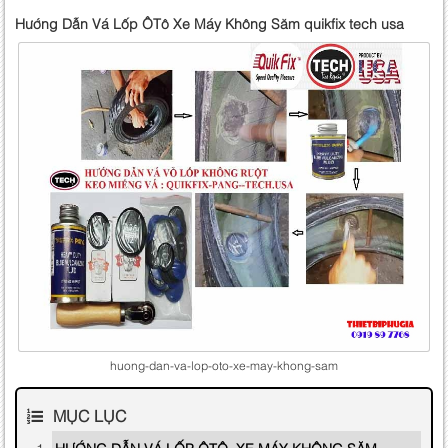
Hướng Dẫn Vá Lốp ÔTô Xe Máy Không Săm quikfix tech usa
huong-dan-va-lop-oto-xe-may-khong-sam
MỤC LỤC
HƯỚNG DẪN VÁ LỐP ÔTÔ, XE MÁY KHÔNG SĂM