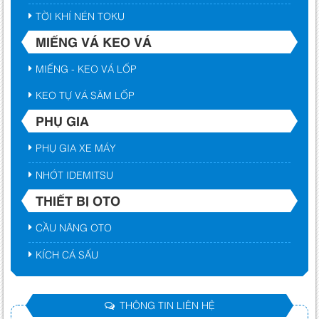
TỜI KHÍ NÉN TOKU
MIẾNG VÁ KEO VÁ
MIẾNG - KEO VÁ LỐP
KEO TỰ VÁ SĂM LỐP
PHỤ GIA
PHỤ GIA XE MÁY
NHỚT IDEMITSU
THIẾT BỊ OTO
CẦU NÂNG OTO
KÍCH CÁ SẤU
THÔNG TIN LIÊN HỆ