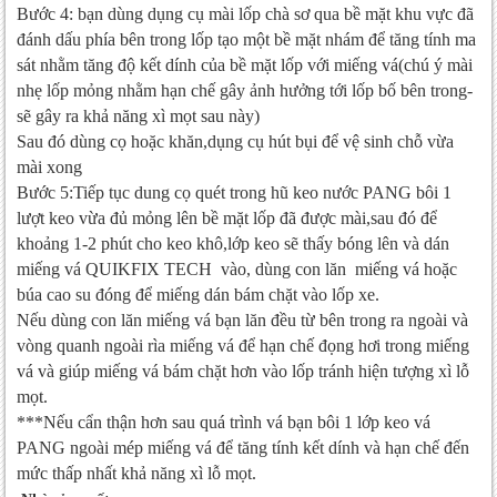
Bước 4: bạn dùng dụng cụ mài lốp chà sơ qua bề mặt khu vực đã
đánh dấu phía bên trong lốp tạo một bề mặt nhám để tăng tính ma
sát nhằm tăng độ kết dính của bề mặt lốp với miếng vá(chú ý mài
nhẹ lốp mỏng nhằm hạn chế gây ảnh hưởng tới lốp bố bên trong-
sẽ gây ra khả năng xì mọt sau này)
Sau đó dùng cọ hoặc khăn,dụng cụ hút bụi để vệ sinh chỗ vừa
mài xong
Bước 5:Tiếp tục dung cọ quét trong hũ keo nước PANG bôi 1
lượt keo vừa đủ mỏng lên bề mặt lốp đã được mài,sau đó để
khoảng 1-2 phút cho keo khô,lớp keo sẽ thấy bóng lên và dán
miếng vá QUIKFIX TECH vào, dùng con lăn miếng vá hoặc
búa cao su đóng để miếng dán bám chặt vào lốp xe.
Nếu dùng con lăn miếng vá bạn lăn đều từ bên trong ra ngoài và
vòng quanh ngoài rìa miếng vá để hạn chế đọng hơi trong miếng
vá và giúp miếng vá bám chặt hơn vào lốp tránh hiện tượng xì lỗ
mọt.
***Nếu cẩn thận hơn sau quá trình vá bạn bôi 1 lớp keo vá
PANG ngoài mép miếng vá để tăng tính kết dính và hạn chế đến
mức thấp nhất khả năng xì lỗ mọt.